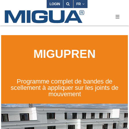
LOGIN
FR
MIGUPREN
Programme complet de bandes de
scellement à appliquer sur les joints de
mouvement