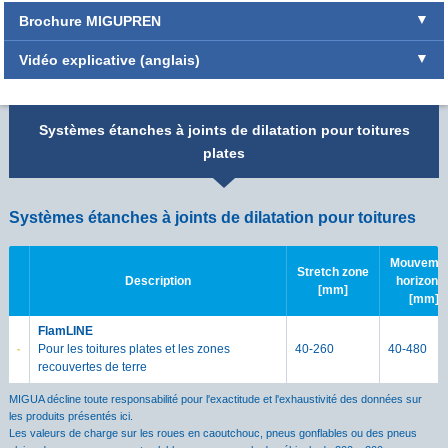
Brochure MIGUPREN
Vidéo explicative (anglais)
Systèmes étanches à joints de dilatation pour toitures
plates
Systèmes étanches à joints de dilatation pour toitures
Mouveme
Stretch zone
Description
horizonta
[mm]
[mm]
FlamLINE
Pour les toitures plates et les zones
40-260
40-480
recouvertes de terre
MIGUA décline toute responsabilité pour l'exactitude et l'exhaustivité des données sur
les produits présentés ici.
Les valeurs de charge sur les roues en caoutchouc, pneus gonflables ou des pneus