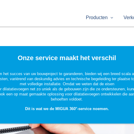
Producten
Verk
Onze service maakt het verschil
 het succes van uw bouwproject te garanderen, bieden wij een breed scala 
sten, variërend van deskundig advies en technische begeleiding ter plaatse t
met volledige installatie. Omdat we weten dat de eisen
r dilatatievoegen net zo uniek als de gebouwen zijn die ze ondersteunen, ku
ook een op maat gemaakte oplossing voor dilatatievoegen ontwikkelen die aa
behoeften voldoet.
Dit is wat we de MIGUA 360°-service noemen.