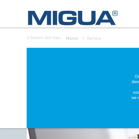
U bevint zich hier:
Home
Service
Om
dien
voo
we 