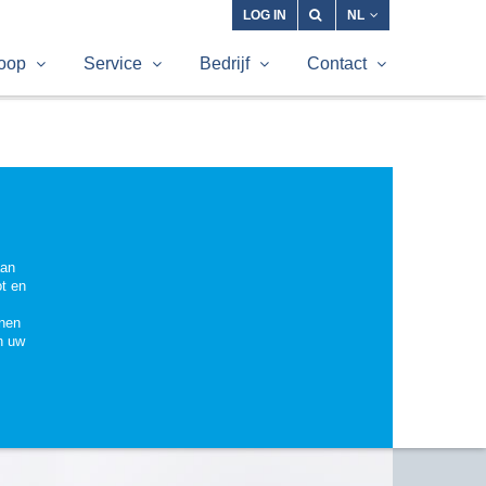
LOG IN
NL
oop
Service
Bedrijf
Contact
aan
ot en
nnen
n uw