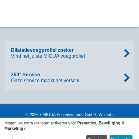
Dilatatievoegprofiel zoeker
Vind het juiste MIGUA voegprofiel
360° Service
Onze service maakt het verschil
© 2026 • MIGUA Fugensysteme GmbH, Wülfrath
Mogen we extra diensten activeren voor
Prestaties, Beveiliging &
Marketing
?
Impressum
Algemene Voorwaarden
Gegevensbescherming
Sitemap