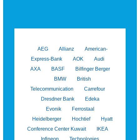
AEG
Allianz
American-
Express-Bank
AOK
Audi
AXA
BASF
Bilfinger Berger
BMW
British
Telecommunication
Carrefour
Dresdner Bank
Edeka
Evonik
Ferrostaal
Heidelberger
Hochtief
Hyatt
Conference Center Kuwait
IKEA
Infineon
Technologies