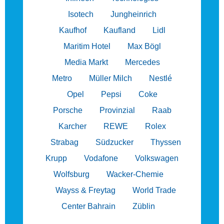
Isotech
Jungheinrich
Kaufhof
Kaufland
Lidl
Maritim Hotel
Max Bögl
Media Markt
Mercedes
Metro
Müller Milch
Nestlé
Opel
Pepsi
Coke
Porsche
Provinzial
Raab
Karcher
REWE
Rolex
Strabag
Südzucker
Thyssen
Krupp
Vodafone
Volkswagen
Wolfsburg
Wacker-Chemie
Wayss & Freytag
World Trade
Center Bahrain
Züblin