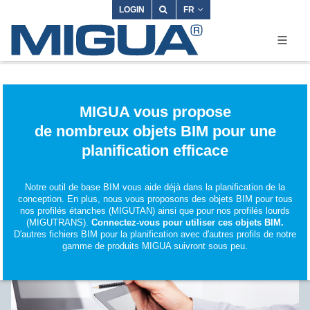
LOGIN
FR
MIGUA vous propose
de nombreux objets BIM pour une
planification efficace
Notre outil de base BIM vous aide déjà dans la planification de la
conception. En plus, nous vous proposons des objets BIM pour tous
nos profilés étanches (MIGUTAN) ainsi que pour nos profilés lourds
(MIGUTRANS).
Connectez-vous pour utiliser ces objets BIM.
D'autres fichiers BIM pour la planification avec d'autres profils de notre
gamme de produits MIGUA suivront sous peu.