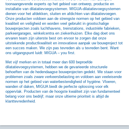
toonaangevende experts op het gebied van ontwerp, productie en
installatie van dilatatievoegsystemen. MIGUA-dilatatievoegsystemen
dienen voor het afdekken, sluiten en afdichten van dilatatievoegen.
Onze producten voldoen aan de strengste normen op het gebied van
kwaliteit en veiligheid en worden veel gebruikt in grootschalige
bouwprojecten zoals luchthavens, treinstations, industriële fabrieken,
parkeergarages, winkelcentra en ziekenhuizen. Elke dag doet ons
ervaren team zijn uiterste best om ervoor te zorgen dat onze
uitstekende productkwaliteit en innovatieve aanpak uw bouwproject tot
een succes maken. We zijn pas tevreden als u tevreden bent. Want
ons uitgangspunt luidt: MIGUA – you first.
Met vijf merken en in totaal meer dan 600 beproefde
dilatatievoegsystemen, hebben we de gevarieerde structurele
behoeften van de hedendaagse bouwprojecten gedekt. We staan voor
problemen zoals zware verkeersbelasting en voldoen aan veeleisende
normen op het gebied van waterbestendigheid of hygiëne. Vloeren,
wanden of daken, MIGUA biedt de perfecte oplossing voor elk
oppervlak. Producten van de hoogste kwaliteit zijn van fundamenteel
belang voor ons bedrijf; maar onze ultieme prioriteit is altijd de
klanttevredenheid.