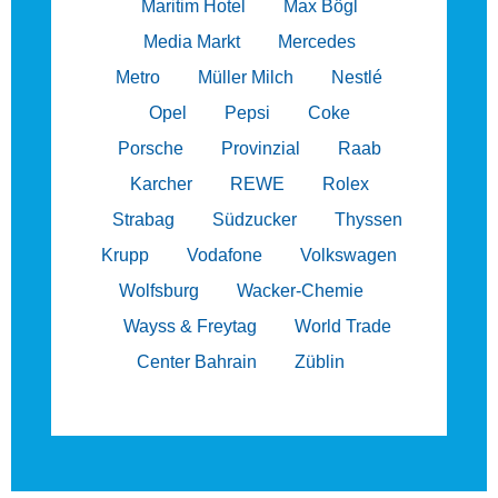
Maritim Hotel
Max Bögl
Media Markt
Mercedes
Metro
Müller Milch
Nestlé
Opel
Pepsi
Coke
Porsche
Provinzial
Raab
Karcher
REWE
Rolex
Strabag
Südzucker
Thyssen
Krupp
Vodafone
Volkswagen
Wolfsburg
Wacker-Chemie
Wayss & Freytag
World Trade
Center Bahrain
Züblin