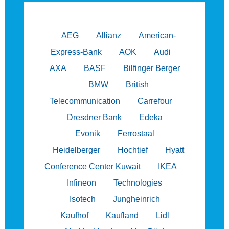
AEG
Allianz
American-
Express-Bank
AOK
Audi
AXA
BASF
Bilfinger Berger
BMW
British
Telecommunication
Carrefour
Dresdner Bank
Edeka
Evonik
Ferrostaal
Heidelberger
Hochtief
Hyatt
Conference Center Kuwait
IKEA
Infineon
Technologies
Isotech
Jungheinrich
Kaufhof
Kaufland
Lidl