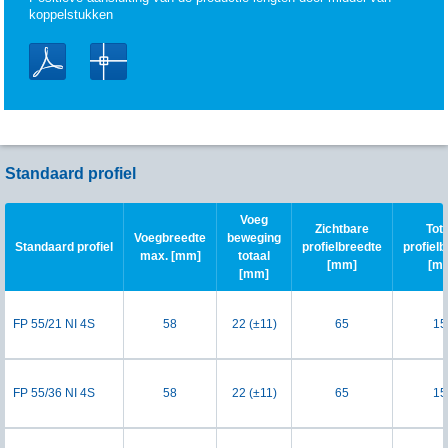
koppelstukken
Standaard profiel
Voeg
Zichtbare
Tot
Voegbreedte
beweging
Standaard profiel
profielbreedte
profiel
max. [mm]
totaal
[mm]
[m
[mm]
FP 55/21 NI 4S
58
22 (±11)
65
15
FP 55/36 NI 4S
58
22 (±11)
65
15