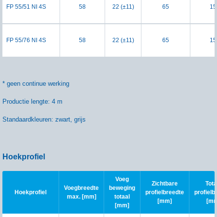
FP 55/51 NI 4S
58
22 (±11)
65
15
FP 55/76 NI 4S
58
22 (±11)
65
15
* geen continue werking
Productie lengte: 4 m
Standaardkleuren: zwart, grijs
Hoekprofiel
Voeg
Zichtbare
Tota
Voegbreedte
beweging
Hoekprofiel
profielbreedte
profielb
max. [mm]
totaal
[mm]
[m
[mm]