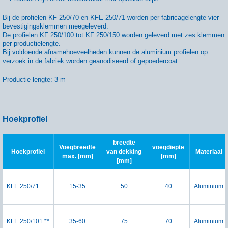
Bij de profielen KF 250/70 en KFE 250/71 worden per fabricagelengte vier
bevestigingsklemmen meegeleverd.
De profielen KF 250/100 tot KF 250/150 worden geleverd met zes klemmen
per productielengte.
Bij voldoende afnamehoeveelheden kunnen de aluminium profielen op
verzoek in de fabriek worden geanodiseerd of gepoedercoat.
Productie lengte: 3 m
Hoekprofiel
breedte
Voegbreedte
voegdiepte
Hoekprofiel
van dekking
Materiaal
max. [mm]
[mm]
[mm]
KFE 250/71
15-35
50
40
Aluminium
KFE 250/101 **
35-60
75
70
Aluminium