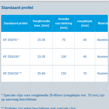
Standaard profiel
breedte
Voegbreedte
voegdiepte
Standaard profiel
van dekking
Materia
max. [mm]
[mm]
[mm]
KF 250/70 *
15-35
70
40
Alumini
KF 250/100 *
15-35
100
40
Alumini
KF 250/150 **
35-80
150
70
Alumini
* Speciale clips voor voegbreedte 35-80mm (voegdiepte min. 70 mm) zijn
op aanvraag beschikbaar.
** Profielen zijn enkel beschikbaar met speciale clips.