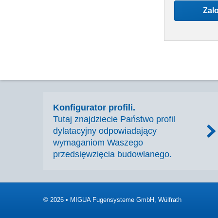
Zalo
Konfigurator profili.
Tutaj znajdziecie Państwo profil
dylatacyjny odpowiadający
wymaganiom Waszego
przedsięwzięcia budowlanego.
© 2026 • MIGUA Fugensysteme GmbH, Wülfrath