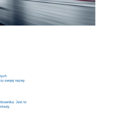
anych
ciu swojej nazwy
?
tkownika. Jest to
minuty.