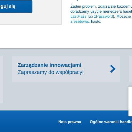
guj się
Żaden problem, zdarza się każdemu
doradzamy użycie menedżera haseł,
LastPass
lub
1Password
). Możecie
zresetować
hasło.
Zarządzanie innowacjami
Zapraszamy do współpracy!
Nota prawna
Ogólne warunki handl