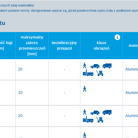
nych tutaj materiałów.
łach podane normy obciążeniowe ważne są, jeżeli powierzchnia styku koła z podłożem wy
żu
maksymalny
ść fugi
zakres
bezwibracyjny
klasa
mater
m]
przemieszczeń
przejazd
obciążeń
[mm]
20
-
Alumin
10
-
Alumin
20
-
Alumin