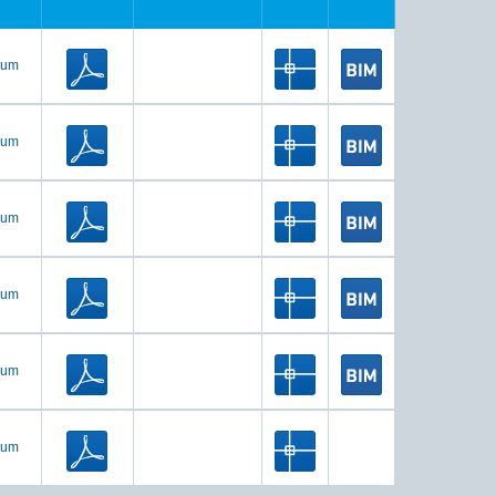
ium
ium
ium
ium
ium
ium