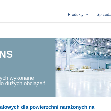
Produkty
Sprzed
NS
jnych wykonane
do dużych obciążeń
talowych dla powierzchni narażonych na