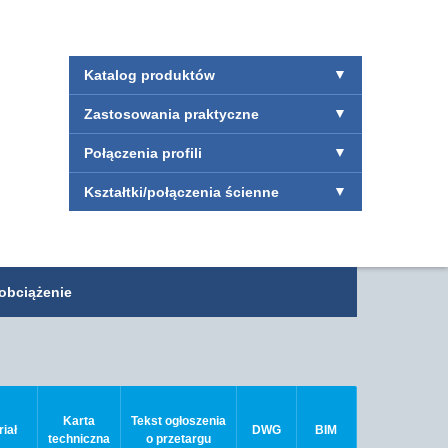
Katalog produktów
Zastosowania praktyczne
Połączenia profili
Kształtki/połączenia ścienne
obciążenie
Karta
Tekst ogłoszenia
iał
DWG
BIM
techniczna
o przetargu