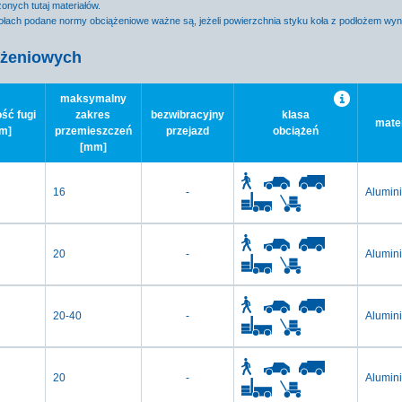
nych tutaj materiałów.
łach podane normy obciążeniowe ważne są, jeżeli powierzchnia styku koła z podłożem wy
ążeniowych
maksymalny
ść fugi
zakres
bezwibracyjny
klasa
mater
m]
przemieszczeń
przejazd
obciążeń
[mm]
16
-
Alumin
20
-
Alumin
20-40
-
Alumin
20
-
Alumin