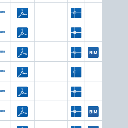
ium
ium
ium
ium
ium
ium