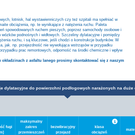
ych, lotnisk, hal wystawienniczych czy też szpitali ma spełniać w
aite obciążenia, np. te wynikające z natężenia ruchu. Paleta
ciążeń spowodowanych ruchem pieszych, poprzez samochody osobowe i
 wózków podnośnych i widłowych. Szczeliny dylatacyjne i pomiędzy
żenia ruchu, i są kluczowe, jeśli chodzi o konstrukcje budynków. W
a, jak. np. przejezdność nie wywołująca wstrząsów w przypadku
przypadku prac remontowych, odporność na środki chemiczne i wpływ
okładzinach z asfaltu lanego prosimy skontaktować się z naszym
je dylatacyjne do powierzchni podłogowych narażonych na duże 
maksymalny
ść fugi
zakres
bezwibracyjny
klasa
mater
m]
przemieszczeń
przejazd
obciążeń