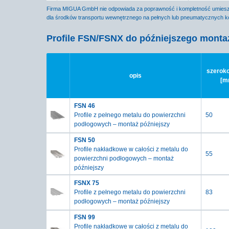
Firma MIGUA GmbH nie odpowiada za poprawność i kompletność umieszo
dla środków transportu wewnętrznego na pełnych lub pneumatycznych ko
Profile FSN/FSNX do późniejszego monta
szeroko
opis
[m
FSN 46
Profile z pełnego metalu do powierzchni
50
podłogowych – montaż późniejszy
FSN 50
Profile nakładkowe w całości z metalu do
55
powierzchni podłogowych – montaż
późniejszy
FSNX 75
Profile z pełnego metalu do powierzchni
83
podłogowych – montaż późniejszy
FSN 99
Profile nakładkowe w całości z metalu do