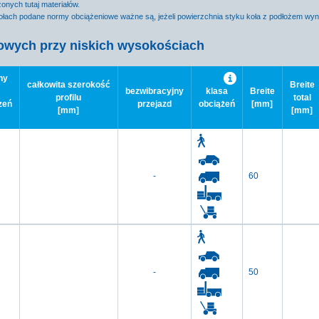
nych tutaj materiałów.
łach podane normy obciążeniowe ważne są, jeżeli powierzchnia styku koła z podłożem wy
owych przy niskich wysokościach
ny
całkowita szerokość
Breite
bezwibracyjny
klasa
Breite
profilu
total
zeń
przejazd
obciążeń
[mm]
[mm]
[mm]
-
60
-
50