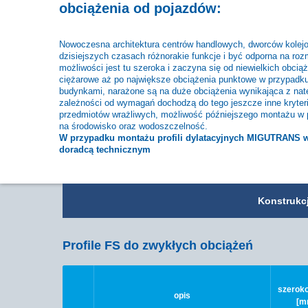
obciążenia od pojazdów:
Nowoczesna architektura centrów handlowych, dworców kolejow
dzisiejszych czasach różnorakie funkcje i być odporna na rozm
możliwości jest tu szeroka i zaczyna się od niewielkich ob
ciężarowe aż po największe obciążenia punktowe w przypadku
budynkami, narażone są na duże obciążenia wynikająca z natę
zależności od wymagań dochodzą do tego jeszcze inne kryteri
przedmiotów wrażliwych, możliwość późniejszego montażu w 
na środowisko oraz wodoszczelność.
W przypadku montażu
profili
dylatacyjnych MIGUTRANS w 
doradcą technicznym
Konstrukc
Profile FS do zwykłych obciążeń
szeroko
opis
[m