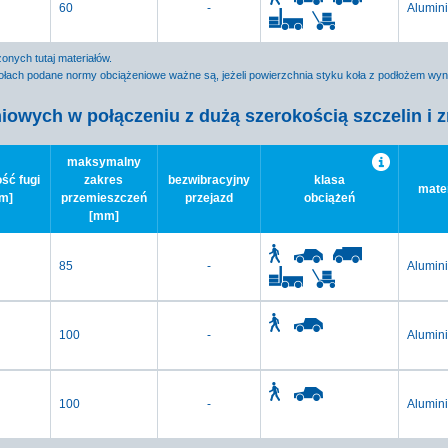
60
-
Alumin
nych tutaj materiałów.
łach podane normy obciążeniowe ważne są, jeżeli powierzchnia styku koła z podłożem wy
iowych w połączeniu z dużą szerokością szczelin i
maksymalny
ść fugi
zakres
bezwibracyjny
klasa
mater
m]
przemieszczeń
przejazd
obciążeń
[mm]
85
-
Alumin
100
-
Alumin
100
-
Alumin