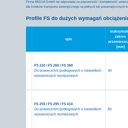
Firma MIGUA GmbH nie odpowiada za poprawność i kompletność umieszo
dla środków transportu wewnętrznego na pełnych lub pneumatycznych ko
Profile FS do dużych wymagań obciążeni
maksymal
zakres
opis
przemieszc
[mm]
FS 220 / FS 260 / FS 380
Do powierzchni podłogowych o niewielkich
40
wysokościach montażowych
FS 255 / FS 295 / FS 410
Do powierzchni podłogowych o niewielkich
60
wysokościach montażowych