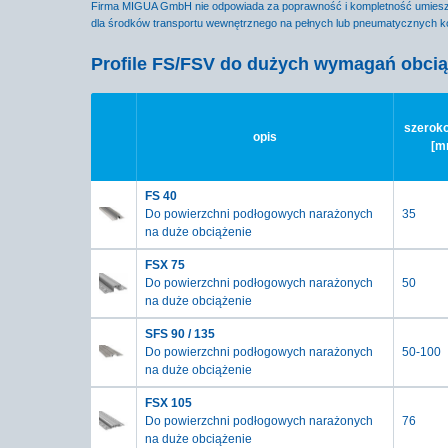
Firma MIGUA GmbH nie odpowiada za poprawność i kompletność umieszo
dla środków transportu wewnętrznego na pełnych lub pneumatycznych ko
Profile FS/FSV do dużych wymagań obci
szeroko
opis
[m
FS 40
Do powierzchni podłogowych narażonych
35
na duże obciążenie
FSX 75
Do powierzchni podłogowych narażonych
50
na duże obciążenie
SFS 90 / 135
Do powierzchni podłogowych narażonych
50-100
na duże obciążenie
FSX 105
Do powierzchni podłogowych narażonych
76
na duże obciążenie