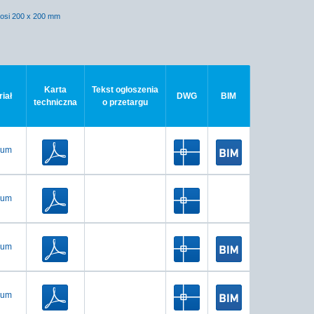
nosi 200 x 200 mm
Karta
Tekst ogłoszenia
iał
DWG
BIM
techniczna
o przetargu
ium
ium
ium
ium