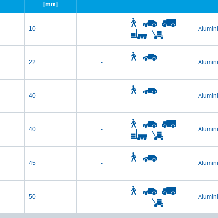
[mm]
10
-
Alumin
22
-
Alumin
40
-
Alumin
40
-
Alumin
45
-
Alumin
50
-
Alumin