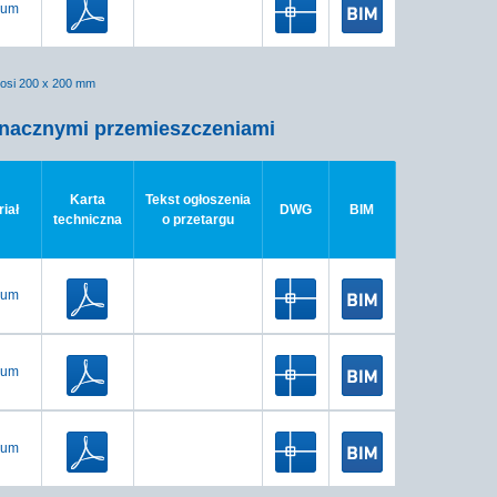
ium
nosi 200 x 200 mm
 znacznymi przemieszczeniami
Karta
Tekst ogłoszenia
iał
DWG
BIM
techniczna
o przetargu
ium
ium
ium