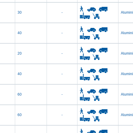
30
-
Alumin
40
-
Alumin
20
-
Alumin
40
-
Alumin
60
-
Alumin
60
-
Alumin