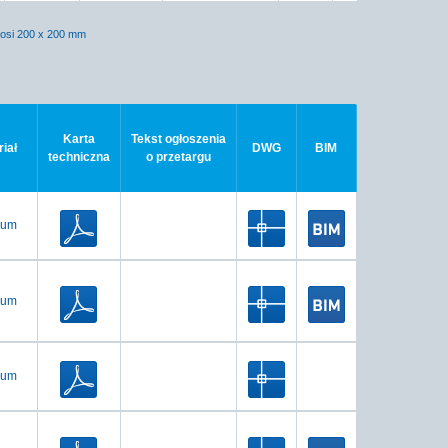
nosi 200 x 200 mm
Karta
Tekst ogłoszenia
iał
DWG
BIM
techniczna
o przetargu
ium
ium
ium