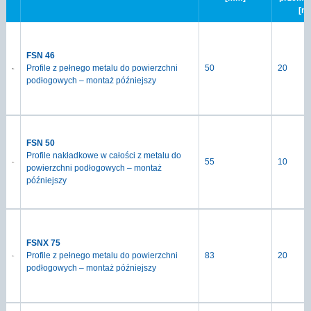
[m
FSN 46
Profile z pełnego metalu do powierzchni
50
20
podłogowych – montaż późniejszy
FSN 50
Profile nakładkowe w całości z metalu do
55
10
powierzchni podłogowych – montaż
późniejszy
FSNX 75
Profile z pełnego metalu do powierzchni
83
20
podłogowych – montaż późniejszy