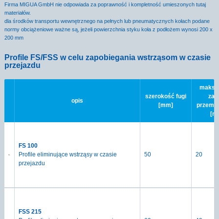
Firma MIGUA GmbH nie odpowiada za poprawność i kompletność umieszonych tutaj
materiałów.
dla środków transportu wewnętrznego na pełnych lub pneumatycznych kołach podane
normy obciążeniowe ważne są, jeżeli powierzchnia styku koła z podłożem wynosi 200 x
200 mm
Profile FS/FSS w celu zapobiegania wstrząsom w czasie
przejazdu
maksy
szerokość fugi
zak
opis
[mm]
przemi
[m
FS 100
Profile eliminujące wstrząsy w czasie
50
20
przejazdu
FSS 215