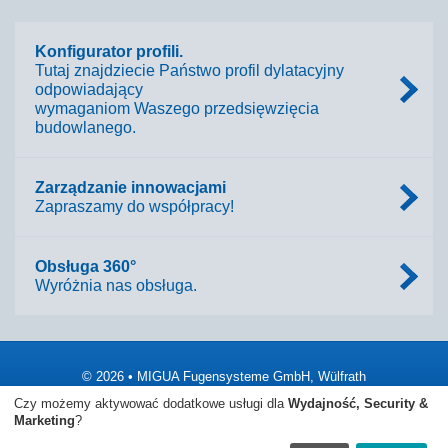
Konfigurator profili.
Tutaj znajdziecie Państwo profil dylatacyjny
odpowiadający
wymaganiom Waszego przedsięwzięcia
budowlanego.
Zarządzanie innowacjami
Zapraszamy do współpracy!
Obsługa 360°
Wyróżnia nas obsługa.
© 2026 • MIGUA Fugensysteme GmbH, Wülfrath
Czy możemy aktywować dodatkowe usługi dla
Wydajność, Security &
Nota prawna
Ogólne warunki handlowe
Marketing
?
Polityka prywatności
SpeakUp
Sitemap