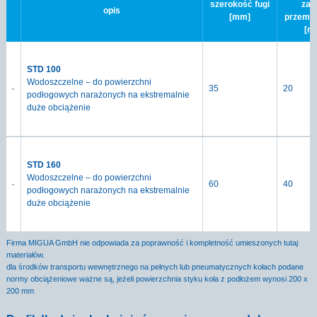
szerokość fugi
zak
opis
[mm]
przemi
[m
STD 100
Wodoszczelne – do powierzchni
35
20
podłogowych narażonych na ekstremalnie
duże obciążenie
STD 160
Wodoszczelne – do powierzchni
60
40
podłogowych narażonych na ekstremalnie
duże obciążenie
Firma MIGUA GmbH nie odpowiada za poprawność i kompletność umieszonych tutaj
materiałów.
dla środków transportu wewnętrznego na pełnych lub pneumatycznych kołach podane
normy obciążeniowe ważne są, jeżeli powierzchnia styku koła z podłożem wynosi 200 x
200 mm