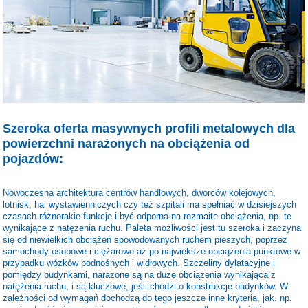
Szeroka oferta masywnych profili metalowych dla
powierzchni narażonych na obciążenia od
pojazdów:
Nowoczesna architektura centrów handlowych, dworców kolejowych,
lotnisk, hal wystawienniczych czy też szpitali ma spełniać w dzisiejszych
czasach różnorakie funkcje i być odporna na rozmaite obciążenia, np. te
wynikające z natężenia ruchu. Paleta możliwości jest tu szeroka i zaczyna
się od niewielkich obciążeń spowodowanych ruchem pieszych, poprzez
samochody osobowe i ciężarowe aż po największe obciążenia punktowe w
przypadku wózków podnośnych i widłowych. Szczeliny dylatacyjne i
pomiędzy budynkami, narażone są na duże obciążenia wynikająca z
natężenia ruchu, i są kluczowe, jeśli chodzi o konstrukcje budynków. W
zależności od wymagań dochodzą do tego jeszcze inne kryteria, jak. np.