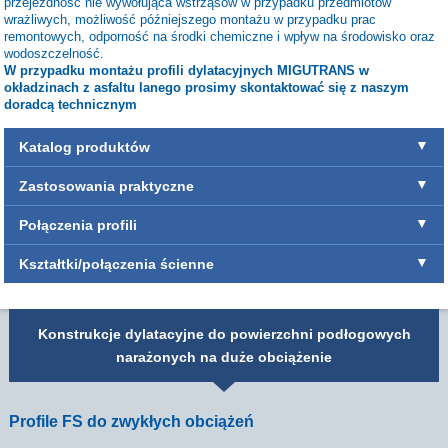
przejezdność nie wywołująca wstrząsów w przypadku przedmiotów
wrażliwych, możliwość późniejszego montażu w przypadku prac
remontowych, odporność na środki chemiczne i wpływ na środowisko oraz
wodoszczelność.
W przypadku montażu
profili
dylatacyjnych MIGUTRANS w
okładzinach z asfaltu lanego prosimy skontaktować się z naszym
doradcą technicznym
Katalog produktów
Zastosowania praktyczne
Połączenia profili
Kształtki/połączenia ścienne
Konstrukcje dylatacyjne do powierzchni podłogowych
narażonych na duże obciążenie
Profile FS do zwykłych obciążeń