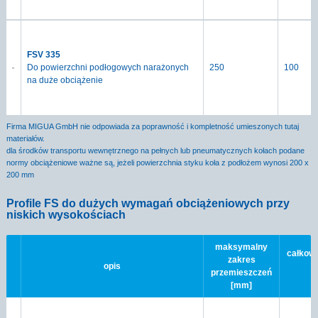
FSV 335
Do powierzchni podłogowych narażonych
250
100
na duże obciążenie
Firma MIGUA GmbH nie odpowiada za poprawność i kompletność umieszonych tutaj
materiałów.
dla środków transportu wewnętrznego na pełnych lub pneumatycznych kołach podane
normy obciążeniowe ważne są, jeżeli powierzchnia styku koła z podłożem wynosi 200 x
200 mm
Profile FS do dużych wymagań obciążeniowych przy
niskich wysokościach
maksymalny
całkowi
zakres
opis
przemieszczeń
[mm]