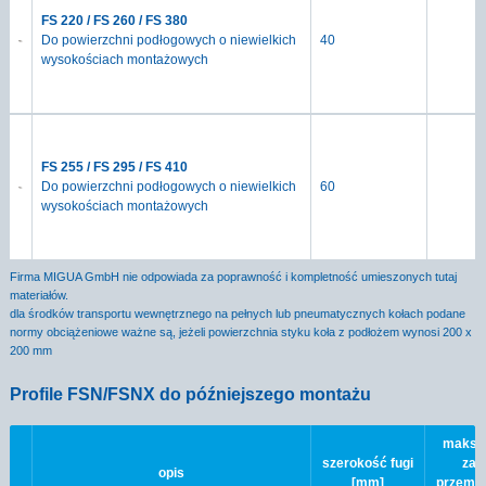
FS 220 / FS 260 / FS 380
Do powierzchni podłogowych o niewielkich
40
wysokościach montażowych
FS 255 / FS 295 / FS 410
Do powierzchni podłogowych o niewielkich
60
wysokościach montażowych
Firma MIGUA GmbH nie odpowiada za poprawność i kompletność umieszonych tutaj
materiałów.
dla środków transportu wewnętrznego na pełnych lub pneumatycznych kołach podane
normy obciążeniowe ważne są, jeżeli powierzchnia styku koła z podłożem wynosi 200 x
200 mm
Profile FSN/FSNX do późniejszego montażu
maksy
szerokość fugi
zak
opis
[mm]
przemi