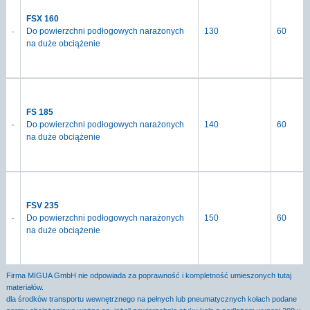
FSX 160
Do powierzchni podłogowych narażonych
130
60
na duże obciążenie
FS 185
Do powierzchni podłogowych narażonych
140
60
na duże obciążenie
FSV 235
Do powierzchni podłogowych narażonych
150
60
na duże obciążenie
Firma MIGUA GmbH nie odpowiada za poprawność i kompletność umieszonych tutaj
materiałów.
dla środków transportu wewnętrznego na pełnych lub pneumatycznych kołach podane