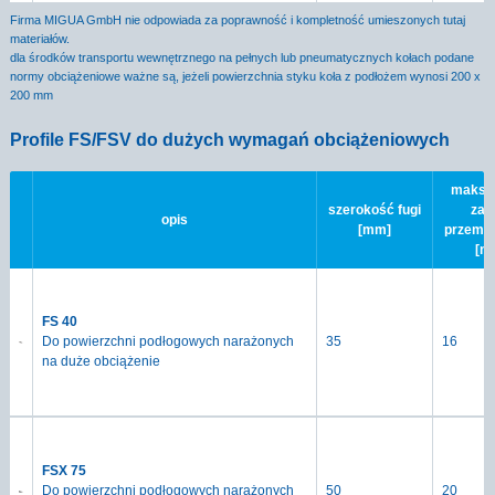
Firma MIGUA GmbH nie odpowiada za poprawność i kompletność umieszonych tutaj
materiałów.
dla środków transportu wewnętrznego na pełnych lub pneumatycznych kołach podane
normy obciążeniowe ważne są, jeżeli powierzchnia styku koła z podłożem wynosi 200 x
200 mm
Profile FS/FSV do dużych wymagań obciążeniowych
maksy
szerokość fugi
zak
opis
[mm]
przemi
[m
FS 40
Do powierzchni podłogowych narażonych
35
16
na duże obciążenie
FSX 75
Do powierzchni podłogowych narażonych
50
20