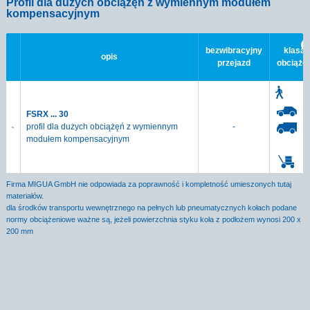
Profil dla dużych obciążęń z wymiennym modułem
kompensacyjnym
bezwibracyjny
klasa
opis
przejazd
obciąże
FSRX ... 30
profil dla dużych obciążęń z wymiennym
-
modułem kompensacyjnym
Firma MIGUA GmbH nie odpowiada za poprawność i kompletność umieszonych tutaj
materiałów.
dla środków transportu wewnętrznego na pełnych lub pneumatycznych kołach podane
normy obciążeniowe ważne są, jeżeli powierzchnia styku koła z podłożem wynosi 200 x
200 mm