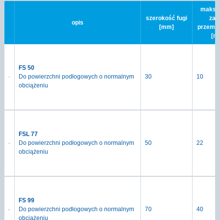
maksy
szerokość fugi
zak
opis
[mm]
przemi
[m
FS 50
Do powierzchni podłogowych o normalnym
30
10
obciążeniu
FSL 77
Do powierzchni podłogowych o normalnym
50
22
obciążeniu
FS 99
Do powierzchni podłogowych o normalnym
70
40
obciążeniu