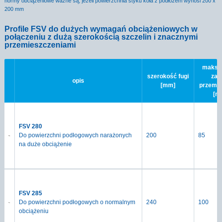
normy obciążeniowe ważne są, jeżeli powierzchnia styku koła z podłożem wynosi 200 x
200 mm
Profile FSV do dużych wymagań obciążeniowych w
połączeniu z dużą szerokością szczelin i znacznymi
przemieszczeniami
maksy
szerokość fugi
zak
opis
[mm]
przemi
[m
FSV 280
Do powierzchni podłogowych narażonych
200
85
na duże obciążenie
FSV 285
Do powierzchni podłogowych o normalnym
240
100
obciążeniu