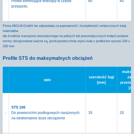
Profile eliminujące wstrząsy w czasie
60
40
przejazdu
Firma MIGUA GmbH nie odpowiada za poprawność i kompletność umieszonych tutaj
materiałów.
dla środków transportu wewnętrznego na pełnych lub pneumatycznych kołach podane
normy obciążeniowe ważne są, jeżeli powierzchnia styku koła z podłożem wynosi 200 x
200 mm
Profile STS do maksymalnych obciążeń
maksy
szerokość fugi
zak
opis
[mm]
przemi
[m
STS 100
Do powierzchni podłogowych narażonych
35
20
na ekstremalnie duże obciążenie