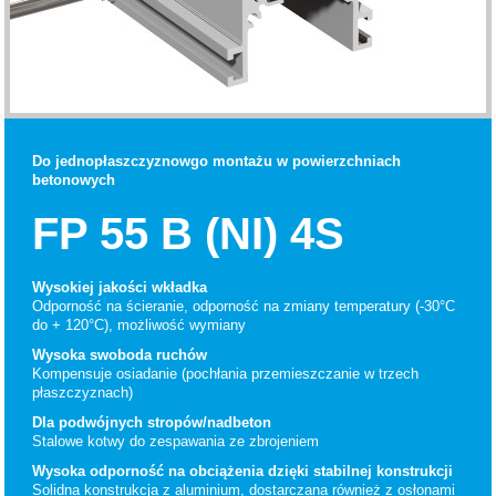
Do jednopłaszczyznowgo montażu w powierzchniach
betonowych
FP 55 B (NI) 4S
Wysokiej jakości wkładka
Odporność na ścieranie, odporność na zmiany temperatury (-30°C
do + 120°C), możliwość wymiany
Wysoka swoboda ruchów
Kompensuje osiadanie (pochłania przemieszczanie w trzech
płaszczyznach)
Dla podwójnych stropów/nadbeton
Stalowe kotwy do zespawania ze zbrojeniem
Wysoka odporność na obciążenia dzięki stabilnej konstrukcji
Solidna konstrukcja z aluminium, dostarczana również z osłonami