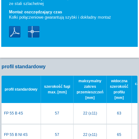
ze stali szlachetnej
Montaż oszczędzający czas
Kołki połączeniowe gwarantują szybki i dokładny montaż
profil standardowy
maksymalny
widoczna
ca
szerokość fugi
zakres
szerokość
profil standardowy
max. [mm]
przemieszczeń
profilu
[mm]
[mm]
FP 55 B 4S
57
22 (±11)
63
FP 55 B NI 4S
57
22 (±11)
65