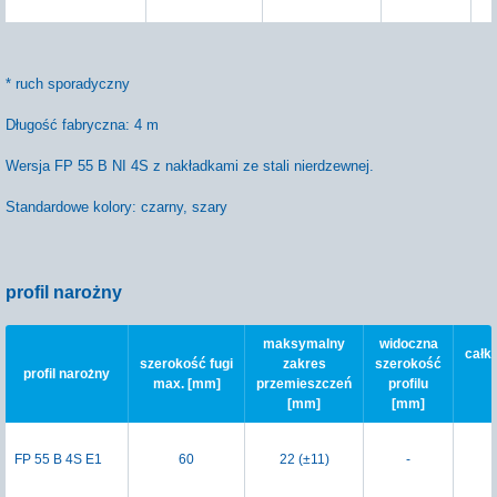
* ruch sporadyczny
Długość fabryczna: 4 m
Wersja FP 55 B NI 4S z nakładkami ze stali nierdzewnej.
Standardowe kolory: czarny, szary
profil narożny
maksymalny
widoczna
całk
szerokość fugi
zakres
szerokość
profil narożny
max. [mm]
przemieszczeń
profilu
[mm]
[mm]
FP 55 B 4S E1
60
22 (±11)
-