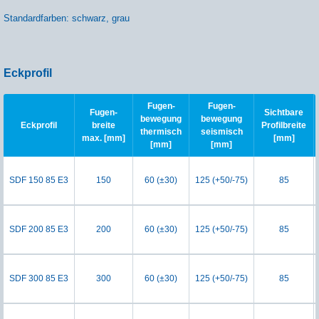
Standardfarben: schwarz, grau
Eckprofil
Fugen-
Fugen-
Fugen-
Sichtbare
bewegung
bewegung
Eckprofil
breite
Profilbreite
thermisch
seismisch
max. [mm]
[mm]
[mm]
[mm]
SDF 150 85 E3
150
60 (±30)
125 (+50/-75)
85
SDF 200 85 E3
200
60 (±30)
125 (+50/-75)
85
SDF 300 85 E3
300
60 (±30)
125 (+50/-75)
85