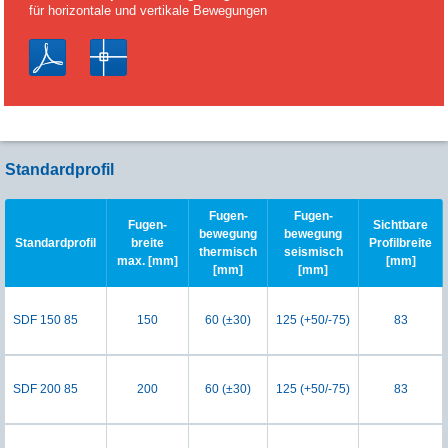
für horizontale und vertikale Bewegungen
Standardprofil
Fugen-
Fugen-
Fugen-
Sichtbare
bewegung
bewegung
Standardprofil
breite
Profilbreite
thermisch
seismisch
max. [mm]
[mm]
[mm]
[mm]
SDF 150 85
150
60 (±30)
125 (+50/-75)
83
SDF 200 85
200
60 (±30)
125 (+50/-75)
83