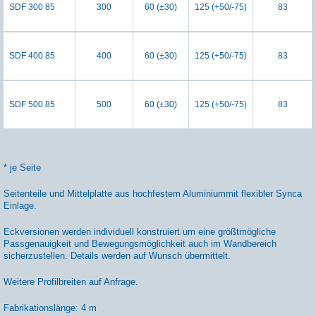
SDF 300 85
300
60 (±30)
125 (+50/-75)
83
SDF 400 85
400
60 (±30)
125 (+50/-75)
83
SDF 500 85
500
60 (±30)
125 (+50/-75)
83
* je Seite
Seitenteile und Mittelplatte aus hochfestem Aluminiummit flexibler Synca
Einlage.
Eckversionen werden individuell konstruiert um eine größtmögliche
Passgenauigkeit und Bewegungsmöglichkeit auch im Wandbereich
sicherzustellen. Details werden auf Wunsch übermittelt.
Weitere Profilbreiten auf Anfrage.
Fabrikationslänge: 4 m