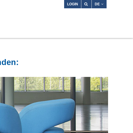
LOGIN
DE
nden: