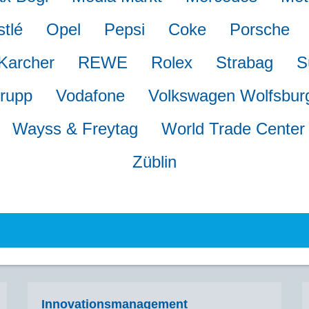
tlé
Opel
Pepsi
Coke
Porsche
Karcher
REWE
Rolex
Strabag
S
rupp
Vodafone
Volkswagen
Wolfsbur
Wayss & Freytag
World Trade Center
Züblin
Innovationsmanagement