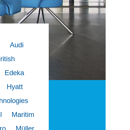
Audi
ritish
Edeka
Hyatt
hnologies
l
Maritim
ro
Müller