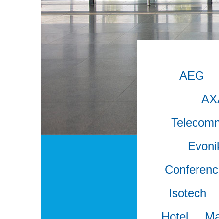
AEG
AX
Telecomm
Evoni
Conferenc
Isotech
Hotel
Ma