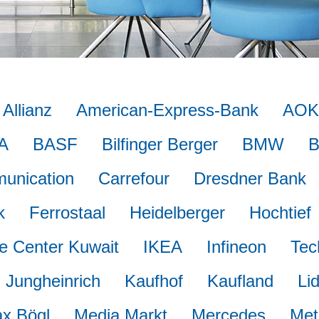
Allianz
American-Express-Bank
AOK
A
BASF
Bilfinger Berger
BMW
B
unication
Carrefour
Dresdner Bank
k
Ferrostaal
Heidelberger
Hochtief
e Center Kuwait
IKEA
Infineon
Tec
Jungheinrich
Kaufhof
Kaufland
Lid
x Bögl
Media Markt
Mercedes
Met