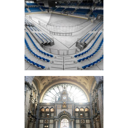
Alba Arena
Székesfehérvár, Hongarije
Foto: BMI Balázs Mérnökiroda Kft.
Antwerpen Centraal
Antwerpen, Belgium