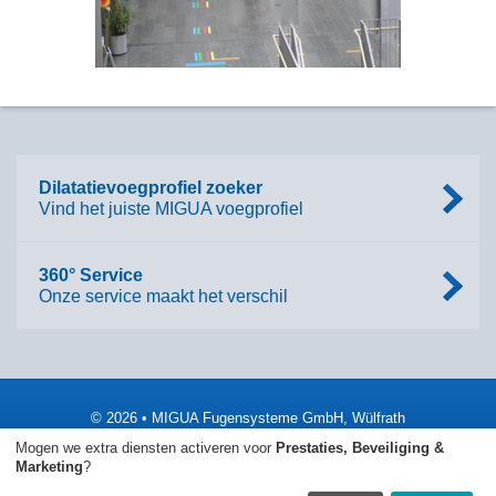
Dilatatievoegprofiel zoeker
Vind het juiste MIGUA voegprofiel
360° Service
Onze service maakt het verschil
© 2026 • MIGUA Fugensysteme GmbH, Wülfrath
Mogen we extra diensten activeren voor
Prestaties, Beveiliging &
Impressum
Algemene Voorwaarden
Marketing
?
Gegevensbescherming
Sitemap