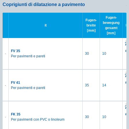
Coprigiunti di dilatazione a pavimento
S
Fugen-
Fugen-
bewegung
it
breite
B
gesamt
[mm]
[mm]
FV 35
30
10
Per pavimenti e pareti
FV 41
35
14
Per pavimenti e pareti
FK 35
30
10
Per pavimenti con PVC o linoleum