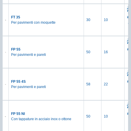
M
h
FT 35
La
30
10
Per pavimenti con moquette
c
FP 55
50
16
Per pavimenti e pareti
FP 55 4S
58
22
Per pavimenti e pareti
FP 55 NI
50
10
Con tappature in acciaio inox o ottone