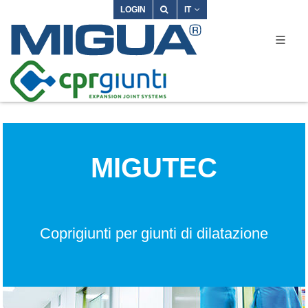
LOGIN
IT
MIGUTEC
Coprigiunti per giunti di dilatazione