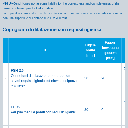
MIGUA GmbH does not assume liability for the correctness and completeness of the
herein contained product information.
La capacità di carico dei carrelli elevatori si basa su pneumatici o pneumatici in gomma
con una superficie di contatto di 200 x 200 mm.
Coprigiunti di dilatazione con requisiti igienici
Fugen-
Fugen-
bewegung
it
breite
B
gesamt
[mm]
[mm]
FGH 2.0
Coprigiunti di dilatazione per aree con
50
20
severi requisiti igienici ed elevate esigenze
estetiche
FG 35
30
6
Per pavimenti e pareti con requisiti igienici