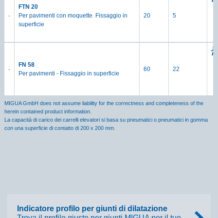
FTN 20
Per pavimenti con moquette ­ Fissaggio in
20
5
superficie
FN 58
60
22
Per pavimenti - Fissaggio in superficie
MIGUA GmbH does not assume liability for the correctness and completeness of the
herein contained product information.
La capacità di carico dei carrelli elevatori si basa su pneumatici o pneumatici in gomma
con una superficie di contatto di 200 x 200 mm.
Indicatore profilo per giunti di dilatazione
Trova il profilo giusto per giunti MIGUA per il tuo