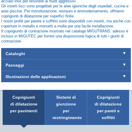
acciaio inox per resistere ai fluidi aggressivi.
Gli inserti lisci sono progettati per le aree igieniche degli ospedali, cucine e
aree piscina. Per ristrutturazione, restauro e ammodernamento, offriamo
coprigiunti di dilatazione per superfici finite.
I nostri profili per parete e soffitto sono disponibili con inserti, ma anche con
coperture in metallo e morsetti a molla per una facile installazione.
Il coprigiunto di contrazione mostrato nel catalogo MIGUTRANS, adesso è
incluso in MIGUTEC per fornire una disposizione logica di tutti i giunti di
contrazione.
Cataloghi
Passaggi
Illustrazioni delle applicazioni
Coprigiunti
Sistemi di
Coprigiunti
di dilatazione
giunzione
di dilatazione
per pavimenti
per
per pareti e
restringimento
soffitti