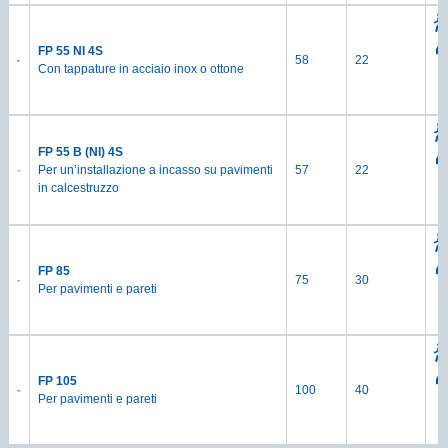
FP 55 NI 4S
58
22
Con tappature in acciaio inox o ottone
FP 55 B (NI) 4S
Per un’installazione a incasso su pavimenti
57
22
in calcestruzzo
FP 85
75
30
Per pavimenti e pareti
FP 105
100
40
Per pavimenti e pareti