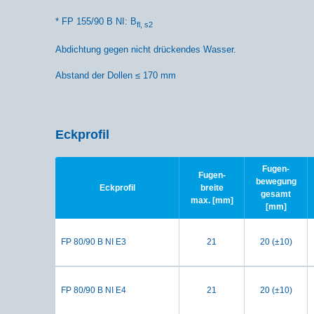
* FP 155/90 B NI: B
fl, s2
Abdichtung gegen nicht drückendes Wasser.
Abstand der Dollen ≤ 170 mm
Eckprofil
Fugen-
Fugen-
bewegung
Eckprofil
breite
gesamt
max. [mm]
[mm]
FP 80/90 B NI E3
21
20 (±10)
FP 80/90 B NI E4
21
20 (±10)