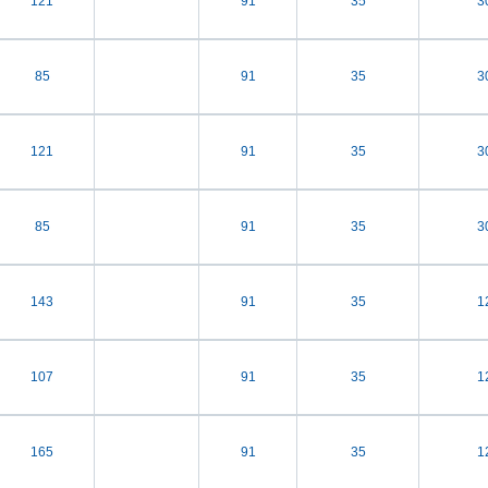
121
91
35
3
85
91
35
3
121
91
35
3
85
91
35
3
143
91
35
1
107
91
35
1
165
91
35
1