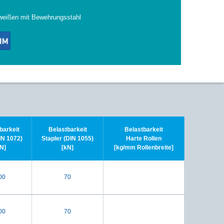
weißen mit Bewehrungsstahl
barkeit
Belastbarkeit
Belastbarkeit
N 1072)
Stapler (DIN 1055)
Harte Rollen
N]
[kN]
[kg/mm Rollenbreite]
00
70
00
70