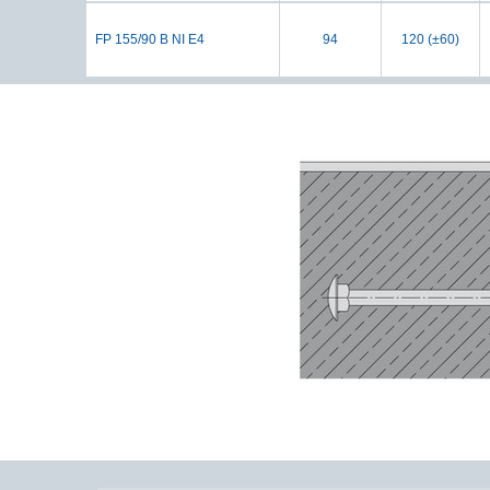
FP 155/90 B NI E4
94
120 (±60)