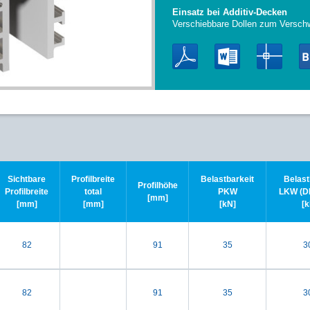
Einsatz bei Additiv-Decken
Verschiebbare Dollen zum Versch
Sichtbare
Profilbreite
Belastbarkeit
Belast
Profilhöhe
Profilbreite
total
PKW
LKW (DI
[mm]
[mm]
[mm]
[kN]
[k
82
91
35
3
82
91
35
3