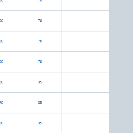
00
70
00
70
00
70
00
70
20
35
20
35
20
35