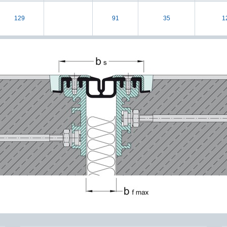
129
91
35
1