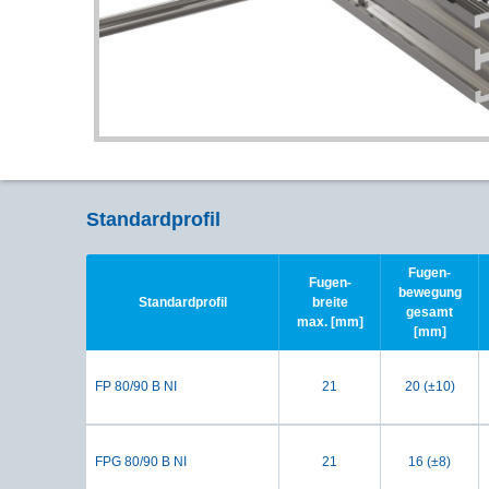
Standardprofil
Fugen-
Fugen-
bewegung
Standardprofil
breite
gesamt
max. [mm]
[mm]
FP 80/90 B NI
21
20 (±10)
FPG 80/90 B NI
21
16 (±8)