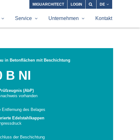
MIGUARCHITECT
LOGIN
DE
Service
Unternehmen
Kontakt
u in Betonflächen mit Beschichtung
0 B NI
Prüfzeugnis (AbP)
tsnachweis vorhanden
e Entfernung des Belages
rierte Edelstahlkappen
Anpressdruck
chluss der Beschichtung