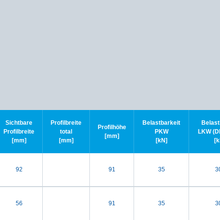
Sichtbare
Profilbreite
Belastbarkeit
Belast
Profilhöhe
Profilbreite
total
PKW
LKW (DI
[mm]
[mm]
[mm]
[kN]
[k
92
91
35
3
56
91
35
3