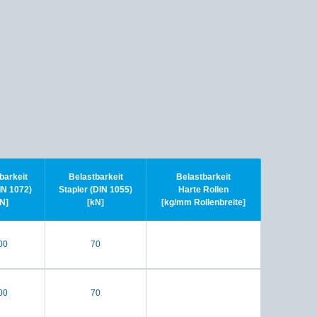
barkeit
Belastbarkeit
Belastbarkeit
N 1072)
Stapler (DIN 1055)
Harte Rollen
N]
[kN]
[kg/mm Rollenbreite]
00
70
00
70