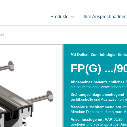
Produkte
Ihre Ansprechpartner
AN
Mit Dollen. Zum bündigen Einba
FP(G) .../9
Allgemeines bauaufsichtliches 
als baurechtlicher Verwendbarkei
Dichtungseinlage obenliegend
Sichtkontrolle und Austausch ohn
Massive rutschhemmend struktu
Absolute Dichtigkeit durch max. 
Anschlussfuge mit AAP 50/20
Sauberer und kostengünstiger Ans