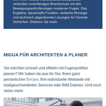
einer innovativen Rinnenkonstruktion.
Fallstudien“
Fachfirmen. Echte Profis eben!
wurde von der
Architekten- und
Aufforderung, noch mehr Aufmerksamkeit auf Fugen
Produkte? Wir sind für Sie da! Und freuen uns auf
verbinden zuverlässigen Brandschutz mit den
Stadtplanerkammer Hessen
offiziell als Fortbildung
und die Wahl der passenden Fugenprofile zu legen.
Das Ergebnis: höchste Funktionalität, maximale
Ihren Anruf.
Bewegungsanforderungen moderner Fugen. Das
anerkannt. Und: Architekten können bei der
Flexibilität sowie sichere und schnelle
Ergebnis: dauerhafte Funktion, einfache Montage
Teilnahme Fortbildungspunkte erwerben!
Montage. Erfahren Sie mehr.
und technisch abgestimmte Lösungen für höchste
Hat auch Ihr Architekturbüro Interesse an einer
Sicherheit. Erfahren Sie mehr.
Inhouse-Fortbildung? Sprechen Sie uns gerne an!
MIGUA FÜR ARCHITEKTEN & PLANER
Sie möchten schnell und effektiv mit Fugenprofilen
planen? Wir haben da was für Sie: Ihren ganz
persönlichen
Berater
, Ihre individuelle Webseite mit
maßgeschneiderten Services oder BIM Dateien. Und noch
vieles mehr.