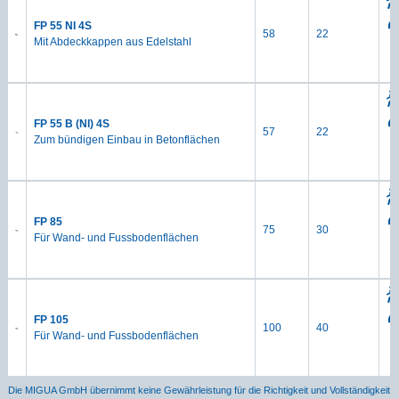
FP 55 NI 4S
58
22
Mit Abdeckkappen aus Edelstahl
FP 55 B (NI) 4S
57
22
Zum bündigen Einbau in Betonflächen
FP 85
75
30
Für Wand- und Fussbodenflächen
FP 105
100
40
Für Wand- und Fussbodenflächen
Die MIGUA GmbH übernimmt keine Gewährleistung für die Richtigkeit und Vollständigkeit