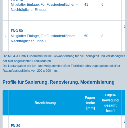
Mit glatter Einlage; Für Fussbodenflächen –
41
6
Nachträglicher Einbau
FNG 50
Mit glatter Einlage; Für Fussbodenflächen –
50
8
Nachträglicher Einbau
Die MIGUA GmbH übernimmt keine Gewährleistung für die Richtigkeit und Vollständigkeit
der hier abgebildeten Produktdaten.
Die Lastangaben der luft- und vollgummibereiften Flurförderfahrzeuge gelten bei einer
Radaufstandsfläche von 200 x 200 mm.
Profile für Sanierung, Renovierung, Modernisierung
Fugen-
Fugen-
bewegung
Bezeichnung
breite
B
gesamt
[mm]
[mm]
FN 20