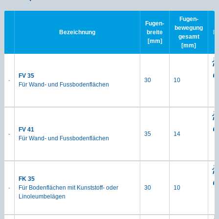
Fugen-
Fugen-
bewegung
Bezeichnung
breite
B
gesamt
[mm]
[mm]
FV 35
30
10
Für Wand- und Fussbodenflächen
FV 41
35
14
Für Wand- und Fussbodenflächen
FK 35
Für Bodenflächen mit Kunststoff- oder
30
10
Linoleumbelägen