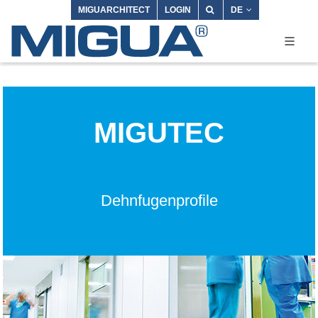
MIGUARCHITECT
LOGIN
DE
MIGUTEC
Dehnfugenprofile