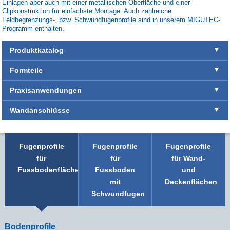
Einlagen aber auch mit einer metallischen Oberfläche und einer
Clipkonstruktion für einfachste Montage. Auch zahlreiche
Feldbegrenzungs-, bzw. Schwundfugenprofile sind in unserem MIGUTEC-
Programm enthalten.
Produktkatalog
Formteile
Praxisanwendungen
Wandanschlüsse
Fugenprofile
Fugenprofile
Fugenprofile
für
für
für Wand-
Fussbodenflächen
Fussboden
und
mit
Deckenflächen
Schwundfugen
Bodenprofile
P