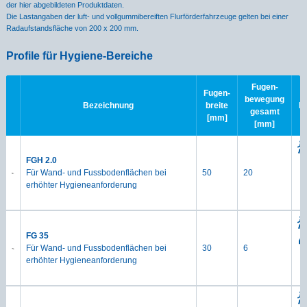
der hier abgebildeten Produktdaten.
Die Lastangaben der luft- und vollgummibereiften Flurförderfahrzeuge gelten bei einer
Radaufstandsfläche von 200 x 200 mm.
Profile für Hygiene-Bereiche
Fugen-
Fugen-
bewegung
Bezeichnung
breite
B
gesamt
[mm]
[mm]
FGH 2.0
Für Wand- und Fussbodenflächen bei
50
20
erhöhter Hygieneanforderung
FG 35
Für Wand- und Fussbodenflächen bei
30
6
erhöhter Hygieneanforderung