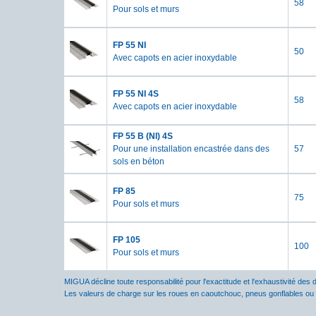
58
Pour sols et murs
FP 55 NI
50
Avec capots en acier inoxydable
FP 55 NI 4S
58
Avec capots en acier inoxydable
FP 55 B (NI) 4S
Pour une installation encastrée dans des
57
sols en béton
FP 85
75
Pour sols et murs
FP 105
100
Pour sols et murs
MIGUA décline toute responsabilité pour l'exactitude et l'exhaustivité des 
Les valeurs de charge sur les roues en caoutchouc, pneus gonflables ou