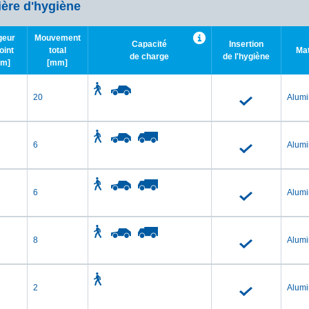
ière d'hygiène
geur
Mouvement
Capacité
Insertion
oint
total
Ma
de charge
de l'hygiène
m]
[mm]
20
Alum
6
Alum
6
Alum
8
Alum
2
Alum