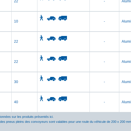
22
-
Alum
10
-
Alum
22
-
Alum
22
-
Alum
30
-
Alum
40
-
Alum
données sur les produits présentés ici.
 des pneus pleins des convoyeurs sont valables pour une roule du véhicule de 200 x 200 mm