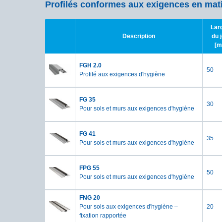
Profilés conformes aux exigences en mat
Lar
Description
du j
[m
FGH 2.0
50
Profilé aux exigences d'hygiène
FG 35
30
Pour sols et murs aux exigences d'hygiène
FG 41
35
Pour sols et murs aux exigences d'hygiène
FPG 55
50
Pour sols et murs aux exigences d'hygiène
FNG 20
Pour sols aux exigences d'hygiène –
20
fixation rapportée