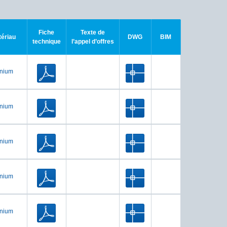
Fiche
Texte de
tériau
DWG
BIM
technique
l’appel d’offres
inium
inium
inium
inium
inium