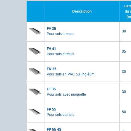
Lar
Description
du j
[m
FV 35
30
Pour sols et murs
FV 41
35
Pour sols et murs
FK 35
30
Pour sols en PVC ou linoléum
FT 35
30
Pour sols avec moquette
FP 55
50
Pour sols et murs
FP 55 4S