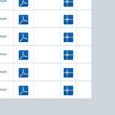
inium
inium
inium
inium
inium
inium
.