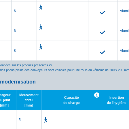
6
Alum
6
Alum
8
Alum
données sur les produits présentés ici.
 des pneus pleins des convoyeurs sont valables pour une roule du véhicule de 200 x 200 mm
t modernisation
argeur
Mouvement
Capacité
Insertion
u joint
total
de charge
de l'hygiène
[mm]
[mm]
5
-