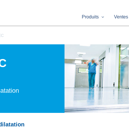
Produits
Ventes
EC
C
latation
ilatation