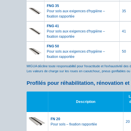
FNG 35
Pour sols aux exigences d'hygiène –
35
fixation rapportée
FNG 41
Pour sols aux exigences d'hygiène –
41
fixation rapportée
FNG 50
Pour sols aux exigences d'hygiène –
50
fixation rapportée
MIGUA décline toute responsabilité pour l'exactitude et l'exhaustivité des 
Les valeurs de charge sur les roues en caoutchouc, pneus gonflables ou
Profilés pour réhabilitation, rénovation e
L
Description
d
FN 20
20
Pour sols – fixation rapportée