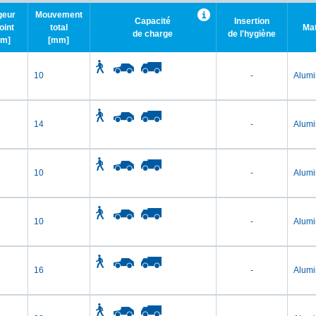
geur
Mouvement
Capacité
Insertion
oint
total
Ma
de charge
de l'hygiène
m]
[mm]
10
-
Alum
14
-
Alum
10
-
Alum
10
-
Alum
16
-
Alum