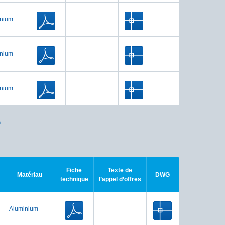
inium
inium
inium
.
Fiche
Texte de
Matériau
DWG
technique
l’appel d’offres
Aluminium