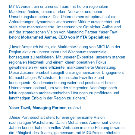
MYTA vereint ein erfahrenes Team mit tiefem regionalem
Marktverständnis, einem starken Netzwerk und hoher
Umsetzungskompetenz. Das Unternehmen ist optimal auf die
Anforderungen dynamisch wachsender Märkte ausgerichtet und
stellt eine marktorientierte Umsetzung vor Ort sicher. Aufbauend
auf der strategischen Vision von Managing Partner Yaser Tawil
betont
Mohammed Aamer, CEO von MYTA Specialties
:
„Unser Anspruch ist es, die Marktentwicklung von MIGUA in der
Region aktiv zu unterstützen und Wachstumspotenziale
konsequent zu realisieren. Mit unserer Expertise, unserem starken
regionalen Netzwerk und einem klaren operativen Fokus
gewährleisten wir eine effiziente, marktorientierte Umsetzung.
Diese Zusammenarbeit spiegelt unser gemeinsames Engagement
für nachhaltiges Wachstum, technische Exzellenz und
konsequente Kundenorientierung wider und positioniert beide
Unternehmen optimal, um von der steigenden Nachfrage nach
leistungsstarken architektonischen Lösungen zu profitieren und
langfristigen Erfolg in der Region zu sichern.“
Yaser Tawil, Managing Partner
, ergänzt:
„Diese Partnerschaft steht für eine gemeinsame Vision
nachhaltigen Wachstums. Da ich Mohammed Aamer seit vielen
Jahren kenne, habe ich volles Vertrauen in seine Führung sowie in
die Fähigkeit des Teams, gemeinsam mit MIGUAdiese nächste