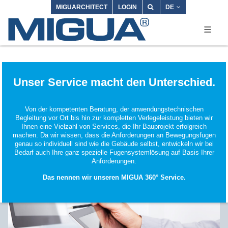
MIGUARCHITECT
LOGIN
DE
Unser Service macht den Unterschied.
Von der kompetenten Beratung, der anwendungstechnischen
Begleitung vor Ort bis hin zur kompletten Verlegeleistung bieten wir
Ihnen eine Vielzahl von Services, die Ihr Bauprojekt erfolgreich
machen. Da wir wissen, dass die Anforderungen an Bewegungsfugen
genau so individuell sind wie die Gebäude selbst, entwickeln wir bei
Bedarf auch Ihre ganz spezielle Fugensystemlösung auf Basis Ihrer
Anforderungen.
Das nennen wir unseren MIGUA 360° Service.