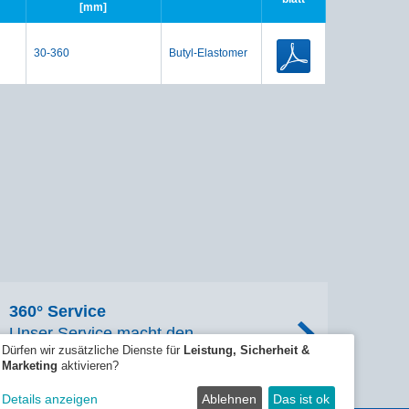
[mm]
30-360
Butyl-Elastomer
360° Service
Unser Service macht den
Dürfen wir zusätzliche Dienste für
Leistung, Sicherheit &
Unterschied
Marketing
aktivieren?
Details anzeigen
Ablehnen
Das ist ok