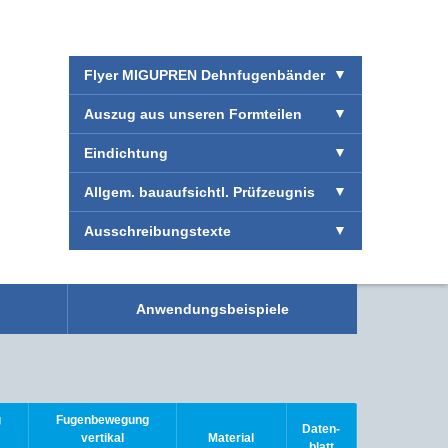
Flyer MIGUPREN Dehnfugenbänder
Auszug aus unseren Formteilen
Eindichtung
Allgem. bauaufsichtl. Prüfzeugnis
Ausschreibungstexte
Anwendungsbeispiele
Einfach. S
Sehen Sie
g
Fugenbewegung
Daten-
vertikal
Material
blatt