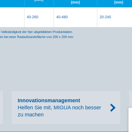
[mm]
[mm]
40-260
40-480
20-240
ollständigkeit der hier abgebildeten Produktdaten.
lten bei einer Radaufstandsfläche von 200 x 200 mm.
Innovationsmanagement
Helfen Sie mit, MIGUA noch besser
zu machen