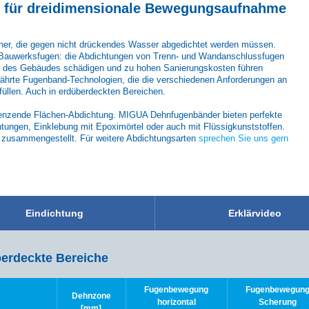
lt für dreidimensionale Bewegungsaufnahme
ächer, die gegen nicht drückendes Wasser abgedichtet werden müssen.
er Bauwerksfugen: die Abdichtungen von Trenn- und Wandanschlussfugen
tanz des Gebäudes schädigen und zu hohen Sanierungskosten führen
ährte Fugenband-Technologien, die die verschiedenen Anforderungen an
füllen. Auch in erdüberdeckten Bereichen.
ngrenzende Flächen-Abdichtung. MIGUA Dehnfugenbänder bieten perfekte
tungen, Einklebung mit Epoximörtel oder auch mit Flüssigkunststoffen.
n zusammengestellt. Für weitere Abdichtungsarten
sprechen Sie uns gern
Eindichtung
Erklärvideo
erdeckte Bereiche
Fugenbewegung
Fugenbewegun
Dehnzone
horizontal
Scherung
[mm]