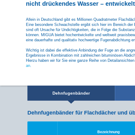
nicht drückendes Wasser – entwicke
Allein in Deutschland gibt es Millionen Quadratmeter Flachd
Eine besondere Schwachstelle ergibt sich hier im Bereich d
sind oft Ursache für Undichtigkeiten, die in Folge die Subs
können. MIGUA bietet hochentwickelte und weltweit praxisbew
eine dauerhafte und qualitativ hochwertige Fugenabdichtung er
Wichtig ist dabei die effektive Anbindung der Fuge an die a
Ergebnisse in Kombination mit zahlreichen bituminösen Abdich
Hierzu haben wir für Sie eine ganze Reihe von Detailansichte
an
.
Dehnfugenbänder
Dehnfugenbänder für Flachdächer und üb
Bezeichnung