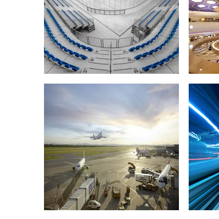
Székesfehérvár, Ungarn
Foto: BMI Balázs Mérnökiroda Kft.
Skylink Flughafen
Hy
Wien
Wien, Österreich