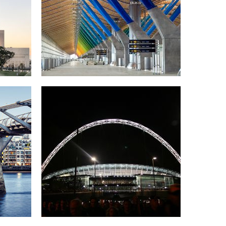
Madrid, Spanien
e
Wembley Stadion
London, UK