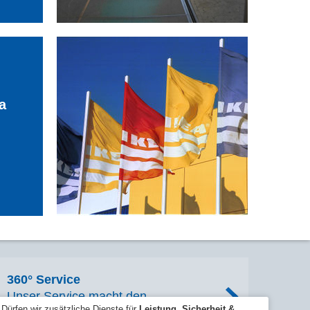
ia
IKEA Alfragide
Alfragide, Portugal
360° Service
Unser Service macht den
Dürfen wir zusätzliche Dienste für
Leistung, Sicherheit &