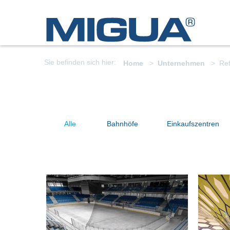
Sie befinden sich hier:
Home
Unternehmen
Ref
Alle
Bahnhöfe
Einkaufszentren
Alba Arena
Fl