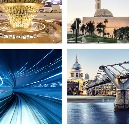
Erweiterung International
Algier, Algerien
Airport Abu Dhabi, VAE
Foto: KSP Engel
derabad Metro Rail
Millenium Bridg
Hyderabad, Indien
London, England