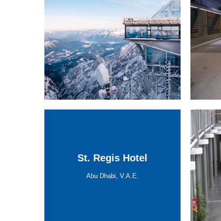
Panorama Restaurant
Zugspitze
Garmisch-Partenkirchen, Deutschland
St. Regis Hotel
St. Regis Hotel
Un
Abu Dhabi, V.A.E.
Abu Dhabi, V.A.E.