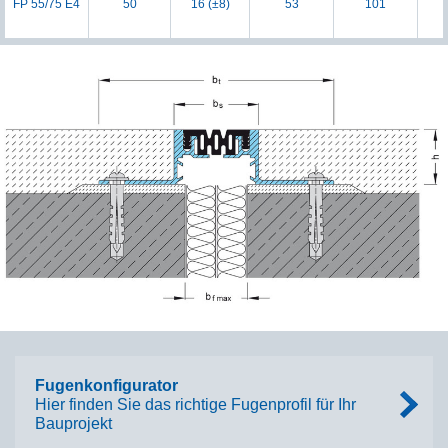
FP 55/75 E4
50
16 (±8)
53
101
Fugenkonfigurator
Hier finden Sie das richtige Fugenprofil für Ihr
Bauprojekt