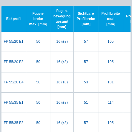
Fugen-
Fugen-
Sichtbare
Profilbreite
bewegung
Pro
Eckprofil
breite
Profilbreite
total
gesamt
max. [mm]
[mm]
[mm]
[mm]
FP 55/20 E1
50
16 (±8)
57
105
FP 55/20 E3
50
16 (±8)
57
105
FP 55/20 E4
50
16 (±8)
53
101
FP 55/35 E1
50
16 (±8)
51
114
FP 55/35 E3
50
16 (±8)
57
105