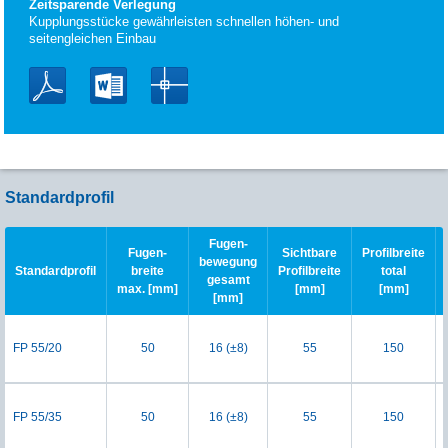
Zeitsparende Verlegung
Kupplungsstücke gewährleisten schnellen höhen- und
seitengleichen Einbau
Standardprofil
Fugen-
Fugen-
Sichtbare
Profilbreite
bewegung
Standardprofil
breite
Profilbreite
total
gesamt
max. [mm]
[mm]
[mm]
[mm]
FP 55/20
50
16 (±8)
55
150
FP 55/35
50
16 (±8)
55
150