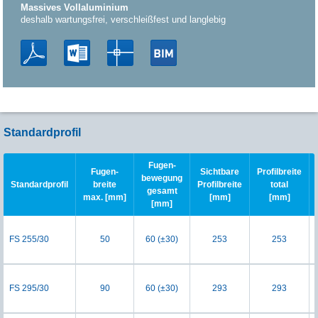
Massives Vollaluminium
deshalb wartungsfrei, verschleißfest und langlebig
Standardprofil
Fugen-
Fugen-
Sichtbare
Profilbreite
bewegung
Standardprofil
breite
Profilbreite
total
gesamt
max. [mm]
[mm]
[mm]
[mm]
FS 255/30
50
60 (±30)
253
253
FS 295/30
90
60 (±30)
293
293