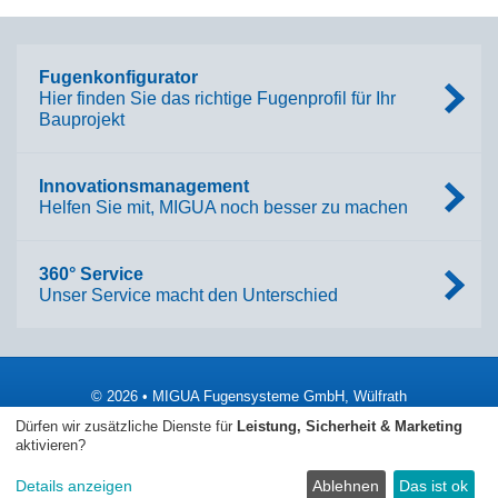
Fugenkonfigurator
Hier finden Sie das richtige Fugenprofil für Ihr
Bauprojekt
Innovationsmanagement
Helfen Sie mit, MIGUA noch besser zu machen
360° Service
Unser Service macht den Unterschied
© 2026 • MIGUA Fugensysteme GmbH, Wülfrath
Dürfen wir zusätzliche Dienste für
Leistung, Sicherheit & Marketing
Impressum
AGB
Datenschutzerklärung
aktivieren?
Barrierefreiheit
SpeakUp
Sitemap
Details anzeigen
Ablehnen
Das ist ok