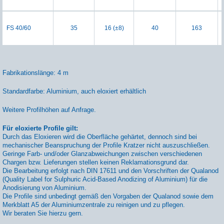
FS 40/60
35
16 (±8)
40
163
Fabrikationslänge: 4 m
Standardfarbe: Aluminium, auch eloxiert erhältlich
Weitere Profilhöhen auf Anfrage.
Für eloxierte Profile gilt:
Durch das Eloxieren wird die Oberfläche gehärtet, dennoch sind bei
mechanischer Beanspruchung der Profile Kratzer nicht auszuschließen.
Geringe Farb- und/oder Glanzabweichungen zwischen verschiedenen
Chargen bzw. Lieferungen stellen keinen Reklamationsgrund dar.
Die Bearbeitung erfolgt nach DIN 17611 und den Vorschriften der Qualanod
(Quality Label for Sulphuric Acid-Based Anodizing of Aluminium) für die
Anodisierung von Aluminium.
Die Profile sind unbedingt gemäß den Vorgaben der Qualanod sowie dem
Merkblatt A5 der Aluminiumzentrale zu reinigen und zu pflegen.
Wir beraten Sie hierzu gern.