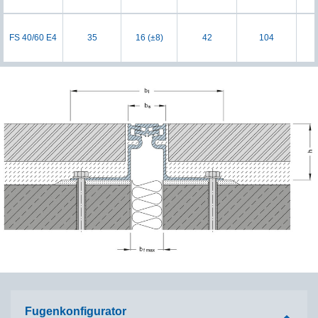
FS 40/60 E4
35
16 (±8)
42
104
Fugenkonfigurator