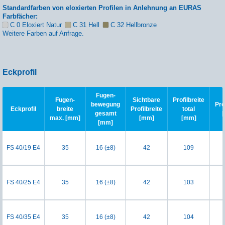
Standardfarben von eloxierten Profilen in Anlehnung an EURAS
Farbfächer:
C 0 Eloxiert Natur
C 31 Hell
C 32 Hellbronze
Weitere Farben auf Anfrage.
Eckprofil
Fugen-
Fugen-
Sichtbare
Profilbreite
bewegung
Pro
Eckprofil
breite
Profilbreite
total
gesamt
max. [mm]
[mm]
[mm]
[mm]
FS 40/19 E4
35
16 (±8)
42
109
FS 40/25 E4
35
16 (±8)
42
103
FS 40/35 E4
35
16 (±8)
42
104