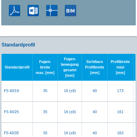
Standardprofil
Fugen-
Fugen-
Sichtbare
Profilbreite
bewegung
Standardprofil
breite
Profilbreite
total
gesamt
max. [mm]
[mm]
[mm]
[mm]
FS 40/19
35
16 (±8)
40
173
FS 40/25
35
16 (±8)
40
161
FS 40/35
35
16 (±8)
40
163