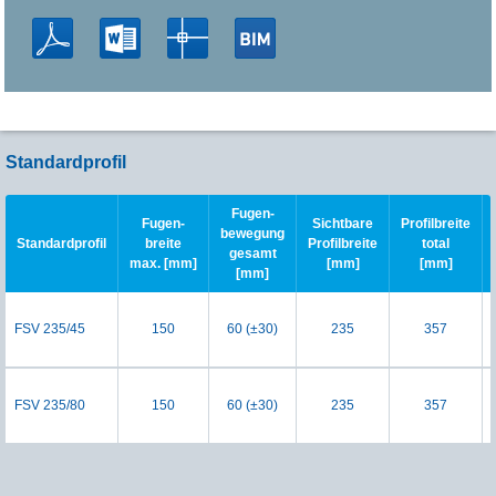
Standardprofil
Fugen-
Fugen-
Sichtbare
Profilbreite
bewegung
Standardprofil
breite
Profilbreite
total
gesamt
max. [mm]
[mm]
[mm]
[mm]
FSV 235/45
150
60 (±30)
235
357
FSV 235/80
150
60 (±30)
235
357