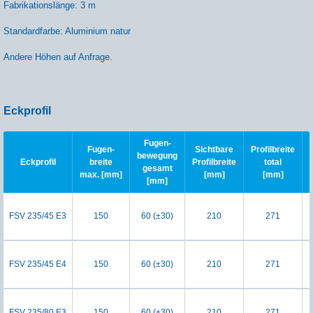
Fabrikationslänge: 3 m
Standardfarbe: Aluminium natur
Andere Höhen auf Anfrage.
Eckprofil
Fugen-
Fugen-
Sichtbare
Profilbreite
bewegung
Eckprofil
breite
Profilbreite
total
gesamt
max. [mm]
[mm]
[mm]
[mm]
FSV 235/45 E3
150
60 (±30)
210
271
FSV 235/45 E4
150
60 (±30)
210
271
FSV 235/80 E3
150
60 (±30)
210
271