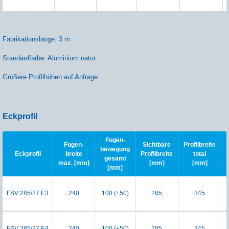
Fabrikationslänge: 3 m
Standardfarbe: Aluminium natur
Größere Profilhöhen auf Anfrage.
Eckprofil
Fugen-
Fugen-
Sichtbare
Profilbreite
bewegung
Eckprofil
breite
Profilbreite
total
gesamt
max. [mm]
[mm]
[mm]
[mm]
FSV 285/27 E3
240
100 (±50)
285
345
FSV 285/27 E4
240
100 (±50)
285
345