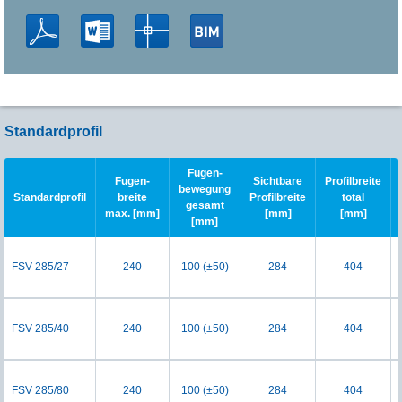
Standardprofil
Fugen-
Fugen-
Sichtbare
Profilbreite
bewegung
Standardprofil
breite
Profilbreite
total
gesamt
max. [mm]
[mm]
[mm]
[mm]
FSV 285/27
240
100 (±50)
284
404
FSV 285/40
240
100 (±50)
284
404
FSV 285/80
240
100 (±50)
284
404