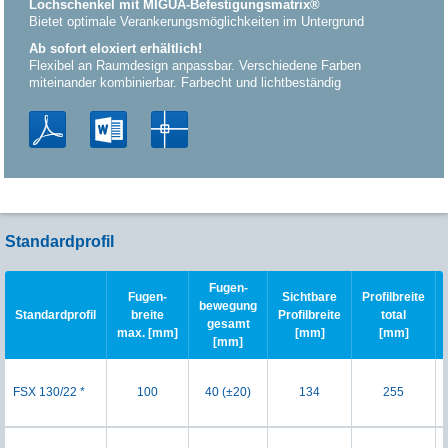
Lochschenkel mit MIGUA-Befestigungsmatrix®
Bietet optimale Verankerungsmöglichkeiten im Untergrund
Ab sofort eloxiert erhältlich!
Flexibel an Raumdesign anpassbar. Verschiedene Farben
miteinander kombinierbar. Farbecht und lichtbeständig
Standardprofil
Fugen-
Fugen-
Sichtbare
Profilbreite
bewegung
Standardprofil
breite
Profilbreite
total
gesamt
max. [mm]
[mm]
[mm]
[mm]
FSX 130/22 *
100
40 (±20)
134
255