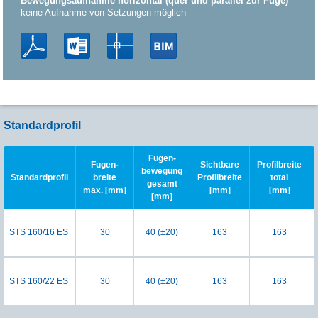
Bewegungsaufnahme horizontal (quer und parallel zur Fuge)
keine Aufnahme von Setzungen möglich
Standardprofil
Fugen-
Fugen-
Sichtbare
Profilbreite
bewegung
Standardprofil
breite
Profilbreite
total
gesamt
max. [mm]
[mm]
[mm]
[mm]
STS 160/16 ES
30
40 (±20)
163
163
STS 160/22 ES
30
40 (±20)
163
163