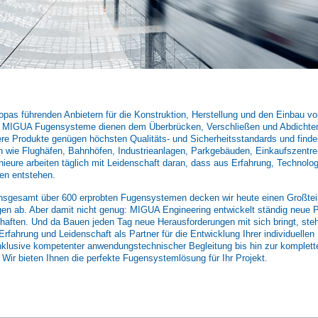
pas führenden Anbietern für die Konstruktion, Herstellung und den Einbau vo
. MIGUA Fugensysteme dienen dem Überbrücken, Verschließen und Abdichte
e Produkte genügen höchsten Qualitäts- und Sicherheitsstandards und find
 wie Flughäfen, Bahnhöfen, Industrieanlagen, Parkgebäuden, Einkaufszentre
nieure arbeiten täglich mit Leidenschaft daran, dass aus Erfahrung, Technolo
n entstehen.
nsgesamt über 600 erprobten Fugensystemen decken wir heute einen Großteil 
en ab. Aber damit nicht genug: MIGUA Engineering entwickelt ständig neue Pr
haften. Und da Bauen jeden Tag neue Herausforderungen mit sich bringt, st
r Erfahrung und Leidenschaft als Partner für die Entwicklung Ihrer individuelle
nklusive kompetenter anwendungstechnischer Begleitung bis hin zur komplette
Wir bieten Ihnen die perfekte Fugensystemlösung für Ihr Projekt.