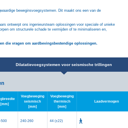
oogwaardige beweginsvoegsystemen. Dit maakt ons een van de
rs ontwerpt ons ingenieursteam oplossingen voor speciale of unieke
pen om structurele schade te vermijden of te minimaliseren en,
cten die vragen om aardbevingsbestendige oplossingen.
Dilatatievoegsystemen voor seismische trillingen
en
Voegbeweging
Voegbeweging
gbreedte
seismisch
thermisch
Laadvermogen
[mm]
[mm]
[mm]
-500
240-260
44 (±22)