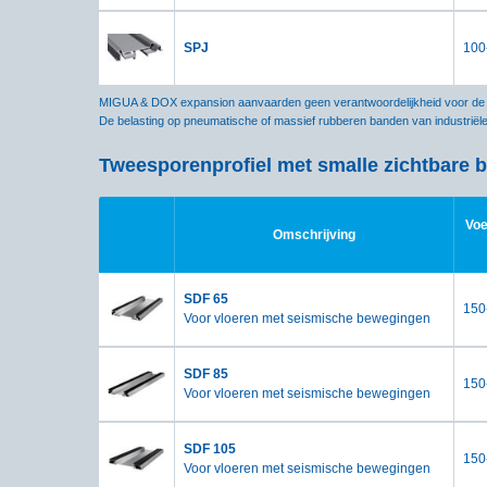
SPJ
100
MIGUA & DOX expansion aanvaarden geen verantwoordelijkheid voor de ju
De belasting op pneumatische of massief rubberen banden van industriël
Tweesporenprofiel met smalle zichtbare b
Voe
Omschrijving
SDF 65
150
Voor vloeren met seismische bewegingen
SDF 85
150
Voor vloeren met seismische bewegingen
SDF 105
150
Voor vloeren met seismische bewegingen