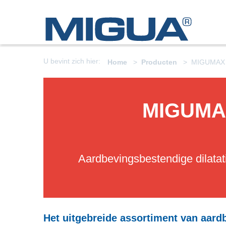
U bevint zich hier:
Home
Producten
MIGUMAX
MIGUMA
Aardbevingsbestendige dilata
Het uitgebreide assortiment van aard