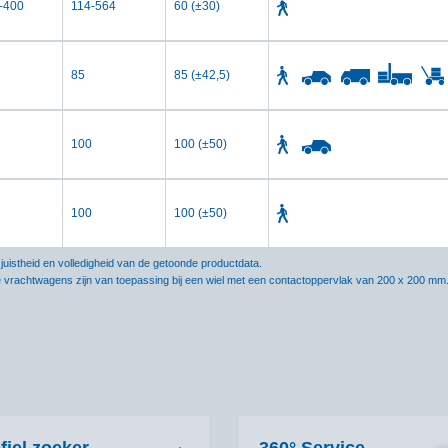
-400
114-564
60 (±30)
85
85 (±42,5)
100
100 (±50)
100
100 (±50)
istheid en volledigheid van de getoonde productdata.
e vrachtwagens zijn van toepassing bij een wiel met een contactoppervlak van 200 x 200 mm