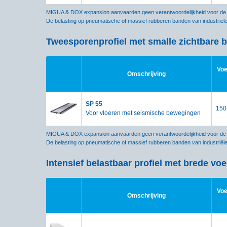
MIGUA & DOX expansion aanvaarden geen verantwoordelijkheid voor de ju
De belasting op pneumatische of massief rubberen banden van industriël
Tweesporenprofiel met smalle zichtbare br
Voe
Omschrijving
SP 55
150
Voor vloeren met seismische bewegingen
MIGUA & DOX expansion aanvaarden geen verantwoordelijkheid voor de ju
De belasting op pneumatische of massief rubberen banden van industriël
Intensief belastbaar profiel met brede vo
Voe
Omschrijving