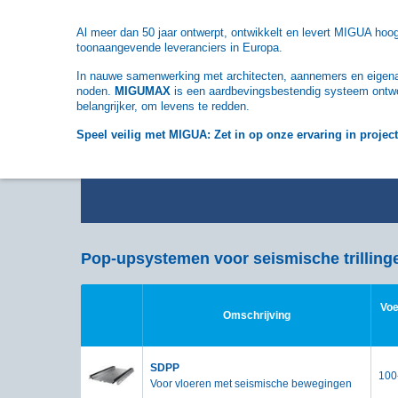
Al meer dan 50 jaar ontwerpt, ontwikkelt en levert MIGUA h
toonaangevende leveranciers in Europa.
In nauwe samenwerking met architecten, aannemers en eigenaa
noden.
MIGUMAX
is een aardbevingsbestendig systeem ontwor
belangrijker, om levens te redden.
Speel veilig met MIGUA: Zet in op onze ervaring in proje
Pop-upsystemen voor seismische trilling
Voe
Omschrijving
SDPP
100
Voor vloeren met seismische bewegingen