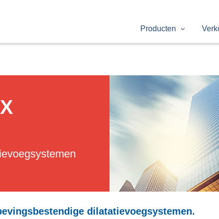
Producten
Verk
X
tievoegsystemen
bevingsbestendige dilatatievoegsystemen.