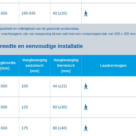
-500
185-935
40 (±20)
istheid en volledigheid van de getoonde productdata.
e vrachtwagens zijn van toepassing bij een wiel met een contactoppervlak van 200 x 200 mm
reedte en eenvoudige installatie
Voegbeweging
Voegbeweging
gbreedte
seismisch
thermisch
Laadvermogen
[mm]
[mm]
[mm]
-500
100
44 (±22)
-500
125
60 (±30)
-500
175
80 (±40)