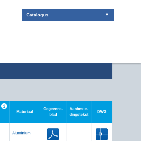
Catalogus
Gegevens-
Aanbeste-
Materiaal
DWG
blad
dingstekst
Aluminium