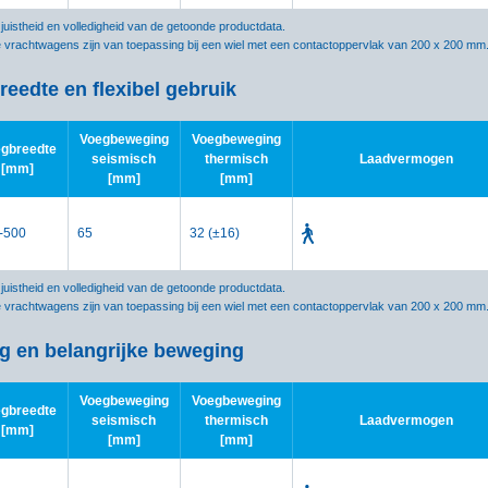
istheid en volledigheid van de getoonde productdata.
e vrachtwagens zijn van toepassing bij een wiel met een contactoppervlak van 200 x 200 mm
eedte en flexibel gebruik
Voegbeweging
Voegbeweging
gbreedte
seismisch
thermisch
Laadvermogen
[mm]
[mm]
[mm]
-500
65
32 (±16)
istheid en volledigheid van de getoonde productdata.
e vrachtwagens zijn van toepassing bij een wiel met een contactoppervlak van 200 x 200 mm
eg en belangrijke beweging
Voegbeweging
Voegbeweging
gbreedte
seismisch
thermisch
Laadvermogen
[mm]
[mm]
[mm]