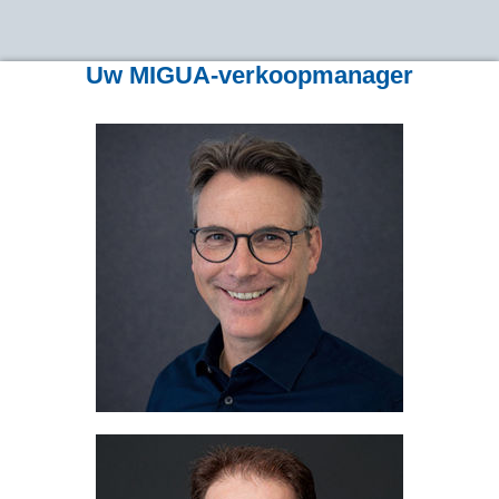
Uw MIGUA-verkoopmanager
Holger Schirmeier
Sales Director Europe
+49 2058 774 127
Telefoon:
+49 2058 774 9127
Fax:
+49 160 97945 684
GSM:
schirmeier@migua.de
Email:
Andreas Wolf