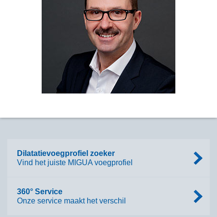
+49 2058 774 31
Telefoon:
+49 2058 774 931
Fax:
+49 162 907 2243
GSM:
bell@migua.de
Email:
Dilatatievoegprofiel zoeker
Vind het juiste MIGUA voegprofiel
360° Service
Onze service maakt het verschil