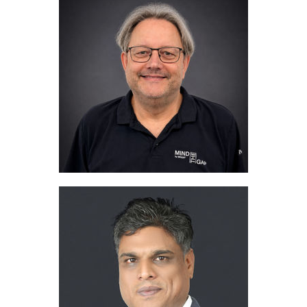
Michael Gronemeyer
Area Sales Manager
+49 2058 774 27
Telefoon:
gronemeyer@migua.de
Email:
Aftab Khan
Sales Manager West India
+91 900 461 7265
Telefoon:
aftab@migua.com
Email: