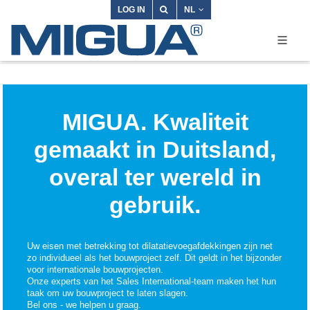
LOG IN
NL
MIGUA. Kwaliteit
gemaakt in Duitsland,
overal ter wereld in
gebruik.
Uw eisen met betrekking tot dilatatievoegafdekkingen zijn net
zo individueel als het bouwproject zelf. Dit geldt in het bijzonder
voor internationale bouwprojecten.
Onze experts van het Sales International-team maken het hun
taak om uw bouwproject te laten slagen.
Bel ons - we helpen u graag.