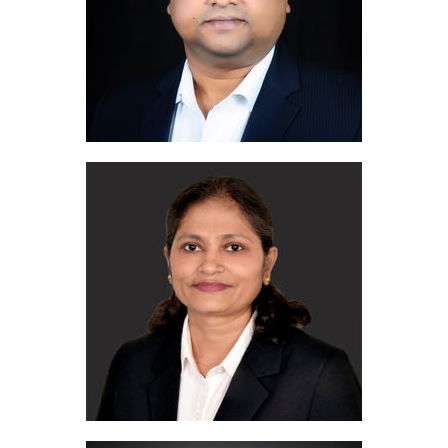
sunil@migua.com
Email:
Sunanda Desai
Operations Manager India
+91 9702 553 335
GSM:
sunanda@migua.com
Email: