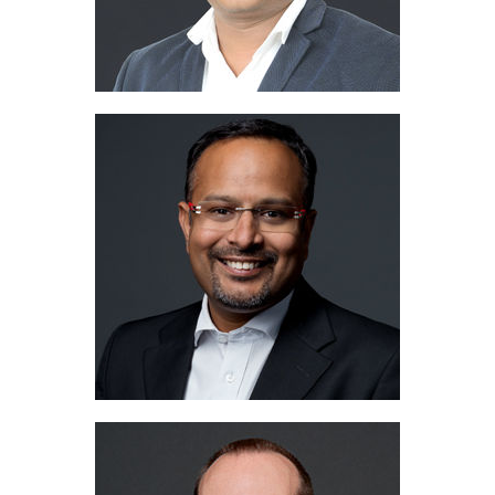
Dr. Kapil Singh
Country Head India & SAARC
+91 9811 938 409
Telefoon:
kapil@migua.com
Email:
Ralf Bell