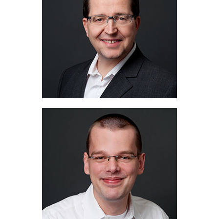
Area Sales Manager
+49 2058 774 32
Telefoon:
+49 2058 774 932
Fax:
+49 172 9189 778
GSM:
wolf@migua.de
Email:
Christian Pahl
Area Sales Manager
+49 2058 774 32
Telefoon:
+49 2058 774 932
Fax:
+49 172 6578249
GSM:
pahl@migua.de
Email: