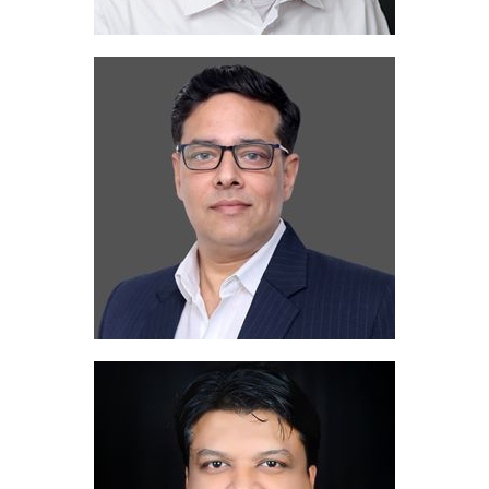
Sanjeev Verma
+91 9582813464
GSM:
sanjeev@migua.com
Email:
Sunil Sripathi Pai
Sales Manager South India
+91 9964070868
GSM: