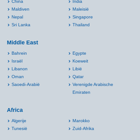
China
India
Maldiven
Maleisië
Nepal
Singapore
Sri Lanka
Thailand
Middle East
Bahrein
Egypte
Israël
Koeweit
Libanon
Libië
Oman
Qatar
Saoedi-Arabië
Verenigde Arabische
Emiraten
Africa
Algerije
Marokko
Tunesië
Zuid-Afrika