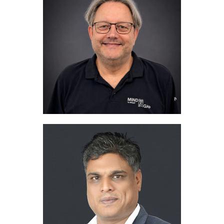
Michael Gronemeyer
Area Sales Manager
+49 2058 774 27
telefon:
gronemeyer@migua.de
Adres e-mail:
Aftab Khan
+91 900 461 7265
telefon:
aftab@migua.com
Adres e-mail: