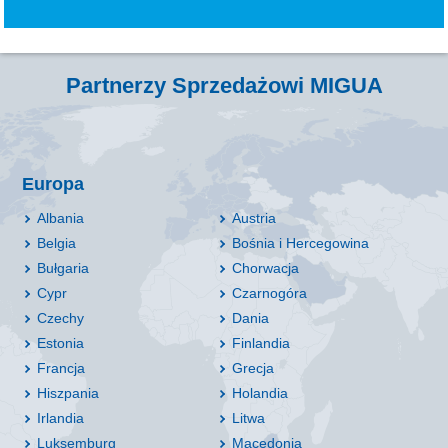
Partnerzy Sprzedażowi MIGUA
Europa
Albania
Austria
Belgia
Bośnia i Hercegowina
Bułgaria
Chorwacja
Cypr
Czarnogóra
Czechy
Dania
Estonia
Finlandia
Francja
Grecja
Hiszpania
Holandia
Irlandia
Litwa
Luksemburg
Macedonia