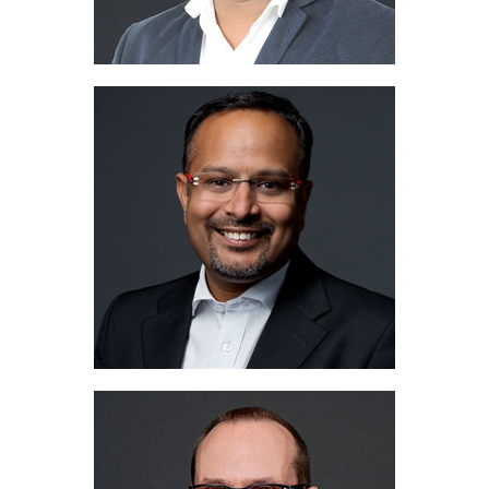
Dr. Kapil Singh
Country Head India & SAARC
+91 9811 938 409
telefon:
kapil@migua.com
Adres e-mail:
Ralf Bell