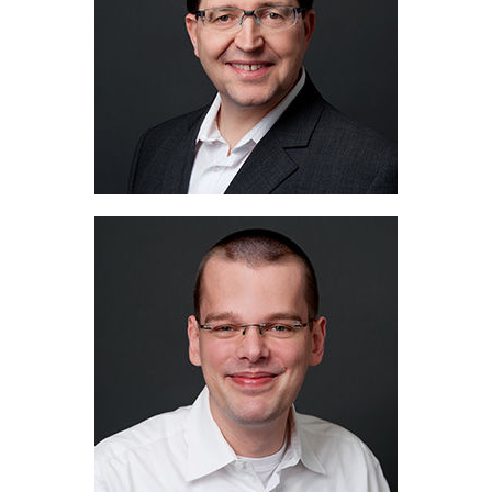
+49 2058 774 32
telefon:
+49 2058 774 932
faks:
+49 172 9189 778
tel. kom.:
wolf@migua.de
Adres e-mail:
Christian Pahl
Area Sales Manager
+49 2058 774 32
telefon:
+49 2058 774 932
faks:
+49 172 6578249
tel. kom.:
pahl@migua.de
Adres e-mail: