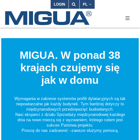
LOGIN
PL
MIGUA. W ponad 38
krajach czujemy się
jak w domu
Wymagania w zakresie systemów profili dylatacyjnych są tak
niepowtarzalne jak każdy budynek. Tym bardziej dotyczy to
międzynarodowych przedsięwzięć budowlanych.
Nasi eksperci z działu Sprzedaży międzynarodowej każdego
dnia na nowo mierzą się z wyzwaniem, którego celem jest
sukces Państwa projektu.
Proszę do nas zadzwonić –zawsze służymy pomocą.