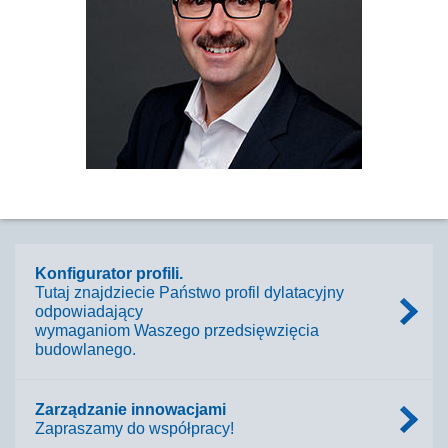
+49 2058 774 31
telefon:
+49 2058 774 931
faks:
+49 162 907 2243
tel. kom.:
bell@migua.de
Adres e-mail:
Konfigurator profili.
Tutaj znajdziecie Państwo profil dylatacyjny
odpowiadający
wymaganiom Waszego przedsięwzięcia
budowlanego.
Zarządzanie innowacjami
Zapraszamy do współpracy!