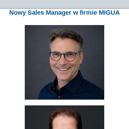
Nowy Sales Manager w firmie MIGUA
Holger Schirmeier
Sales Director Europe
+49 2058 774 127
telefon:
+49 2058 774 9127
faks:
+49 160 97945 684
tel. kom.:
schirmeier@migua.de
Adres e-mail:
Andreas Wolf
Area Sales Manager