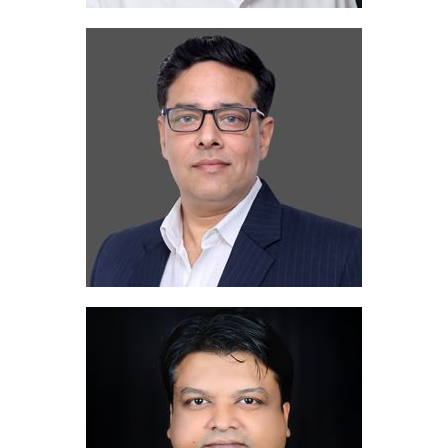
Sanjeev Verma
+91 9582813464
tel. kom.:
sanjeev@migua.com
Adres e-mail:
Sunil Sripathi Pai
+91 9964070868
tel. kom.:
sunil@migua.com
Adres e-mail: