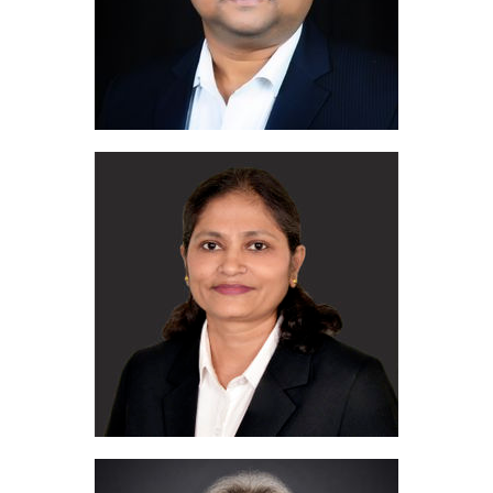
Sunanda Desai
Operations Manager India
+91 9702 553 335
tel. kom.:
sunanda@migua.com
Adres e-mail: