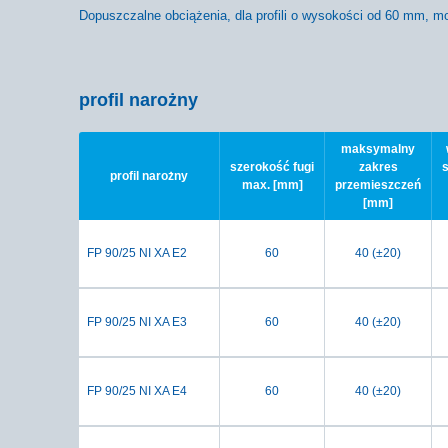
Dopuszczalne obciążenia, dla profili o wysokości od 60 mm, m
profil narożny
maksymalny
szerokość fugi
zakres
profil narożny
max. [mm]
przemieszczeń
[mm]
FP 90/25 NI XA E2
60
40 (±20)
FP 90/25 NI XA E3
60
40 (±20)
FP 90/25 NI XA E4
60
40 (±20)