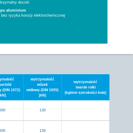
aksymalny docisk
topu aluminium
bez ryzyka korozji elektrochemicznej
zymałość
wytrzymałość
wytrzymałość
ochód
wózek
twarde rolki
y (DIN 1072)
widłowy (DIN 1055)
[kg/mm szerokości koła]
[kN]
[kN]
600
130
600
130