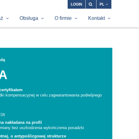
LOGIN
PL
aż
Obsługa
O firmie
Kontakt
odą
XA
ertyfikatem
adki kompensacyjnej w celu zagwarantowania podwójnego
cją
a nakładana na profil
wymiany bez uszkodzenia wykończenia posadzki
tnej, o antypoślizgowej strukturze