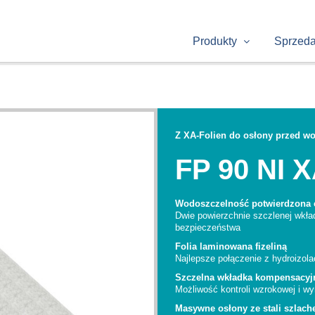
Produkty
Sprzed
Z XA-Folien do osłony przed w
FP 90 NI 
Wodoszczelność potwierdzona c
Dwie powierzchnie szczlenej wkł
bezpieczeństwa
Folia laminowana fizeliną
Najlepsze połączenie z hydroizola
Szczelna wkładka kompensacyjn
Możliwość kontroli wzrokowej i 
Masywne osłony ze stali szlache