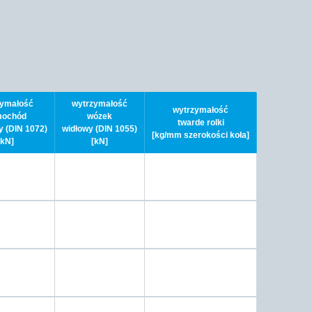
zymałość
wytrzymałość
wytrzymałość
ochód
wózek
twarde rolki
y (DIN 1072)
widłowy (DIN 1055)
[kg/mm szerokości koła]
[kN]
[kN]