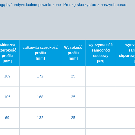
ogą być indywidualnie powiększone. Proszę skorzystać z naszych porad.
widoczna
wytrzymałość
wytr
całkowita szerokość
Wysokość
szerokość
samochód
sam
profilu
profilu
profilu
osobowy
ciężarow
[mm]
[mm]
[mm]
[kN]
109
172
25
105
168
25
69
132
25