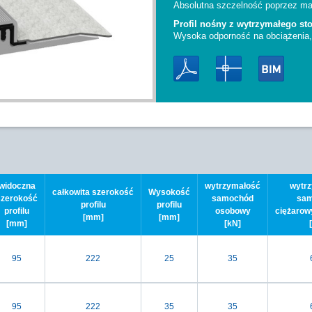
Absolutna szczelność poprzez m
Profil nośny z wytrzymałego s
Wysoka odporność na obciążenia, 
widoczna
wytrzymałość
wytr
całkowita szerokość
Wysokość
szerokość
samochód
sam
profilu
profilu
profilu
osobowy
ciężarow
[mm]
[mm]
[mm]
[kN]
95
222
25
35
95
222
35
35