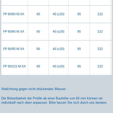
FP 90/60 NI XA
60
40 (±20)
95
222
FP 90/80 NI XA
60
40 (±20)
95
222
FP 90/95 NI XA
60
40 (±20)
95
222
FP 90/115 NI XA
60
40 (±20)
95
222
Abdichtung gegen nicht drückendes Wasser.
Die Belastbarkeit der Profile ab einer Bauhöhe von 60 mm können wir
individuell nach oben anpassen. Bitte lassen Sie sich durch uns beraten.