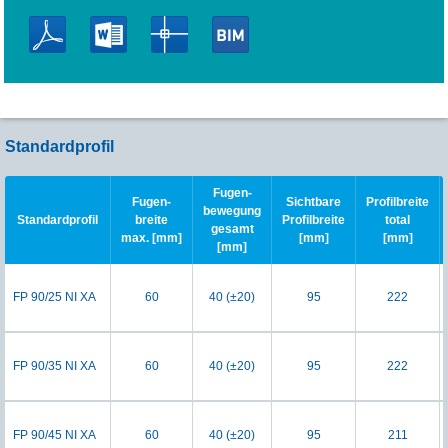
Standardprofil
Fugen-
Fugen-
Sichtbare
Profilbreite
bewegung
Standardprofil
breite
Profilbreite
total
gesamt
max. [mm]
[mm]
[mm]
[mm]
FP 90/25 NI XA
60
40 (±20)
95
222
FP 90/35 NI XA
60
40 (±20)
95
222
FP 90/45 NI XA
60
40 (±20)
95
211