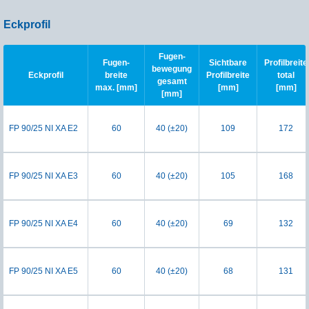
Eckprofil
Fugen-
Fugen-
Sichtbare
Profilbreite
bewegung
Eckprofil
breite
Profilbreite
total
gesamt
max. [mm]
[mm]
[mm]
[mm]
FP 90/25 NI XA E2
60
40 (±20)
109
172
FP 90/25 NI XA E3
60
40 (±20)
105
168
FP 90/25 NI XA E4
60
40 (±20)
69
132
FP 90/25 NI XA E5
60
40 (±20)
68
131