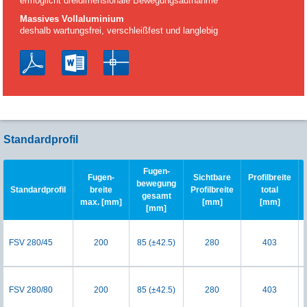
ermöglicht dreidimensionale Bewegungsaufnahme
Massives Vollaluminium
deshalb wartungsfrei, verschleißfest und langlebig
Standardprofil
Fugen-
Fugen-
Sichtbare
Profilbreite
bewegung
Standardprofil
breite
Profilbreite
total
gesamt
max. [mm]
[mm]
[mm]
[mm]
FSV 280/45
200
85 (±42.5)
280
403
FSV 280/80
200
85 (±42.5)
280
403