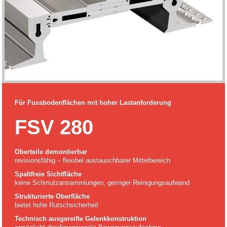
Für Fussbodenflächen mit hoher Lastanforderung
FSV 280
Oberteile demontierbar
revisionsfähig – flexibel austauschbarer Mittelbereich
Spaltfreie Sichtfläche
keine Schmutzansammlungen, geringer Reinigungsaufwand
Strukturierte Oberfläche
bietet hohe Rutschsicherheit
Technisch ausgereifte Gelenkkonstruktion