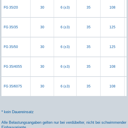
FG 35/20
30
6 (±3)
35
108
FG 35/35
30
6 (±3)
35
125
FG 35/50
30
6 (±3)
35
125
FG 35/4055
30
6 (±3)
35
108
FG 35/6075
30
6 (±3)
35
108
* kein Dauereinsatz
Alle Belastungsangaben gelten nur bei verdübelter, nicht bei schwimmender
Einbauvariante.