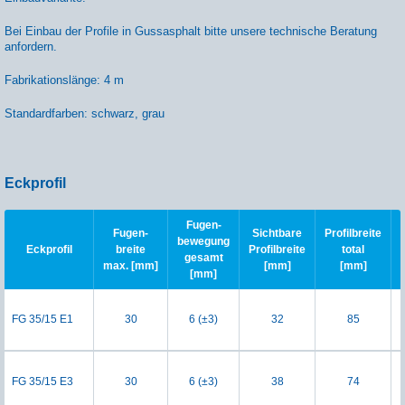
Bei Einbau der Profile in Gussasphalt bitte unsere technische Beratung
anfordern.
Fabrikationslänge: 4 m
Standardfarben: schwarz, grau
Eckprofil
Fugen-
Fugen-
Sichtbare
Profilbreite
bewegung
Eckprofil
breite
Profilbreite
total
gesamt
max. [mm]
[mm]
[mm]
[mm]
FG 35/15 E1
30
6 (±3)
32
85
FG 35/15 E3
30
6 (±3)
38
74