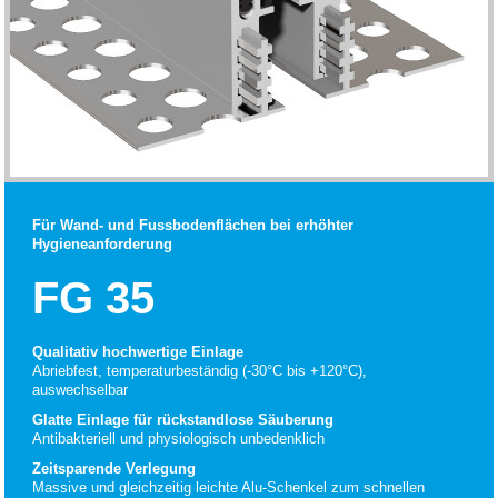
Für Wand- und Fussbodenflächen bei erhöhter
Hygieneanforderung
FG 35
Qualitativ hochwertige Einlage
Abriebfest, temperaturbeständig (-30°C bis +120°C),
auswechselbar
Glatte Einlage für rückstandlose Säuberung
Antibakteriell und physiologisch unbedenklich
Zeitsparende Verlegung
Massive und gleichzeitig leichte Alu-Schenkel zum schnellen