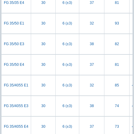
FG 35/35 E4
30
6 (±3)
37
81
FG 35/50 E1
30
6 (±3)
32
93
FG 35/50 E3
30
6 (±3)
38
82
FG 35/50 E4
30
6 (±3)
37
81
FG 35/4055 E1
30
6 (±3)
32
85
4
FG 35/4055 E3
30
6 (±3)
38
74
4
FG 35/4055 E4
30
6 (±3)
37
73
4