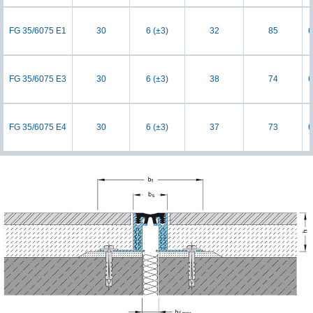
FG 35/6075 E1
30
6 (±3)
32
85
6
FG 35/6075 E3
30
6 (±3)
38
74
6
FG 35/6075 E4
30
6 (±3)
37
73
6