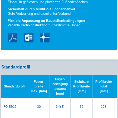
Einbau in gefliesten und plattierten Fußbodenflächen
Sicherheit durch MultiHole Lochschenkel
Gute Verkrallung und exzellenter Verbund
Flexible Anpassung an Baustellenbedingungen
Variable Profilkonstruktion für bestimmte Höhen
Standardprofil
Fugen-
Fugen-
Sichtbare
Profilbreite
bewegung
Standardprofil
breite
Profilbreite
total
gesamt
max. [mm]
[mm]
[mm]
[mm]
FG 35/15
30
6 (±3)
35
108