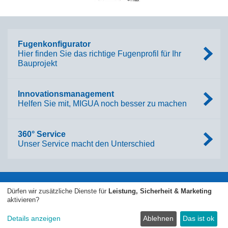
Fugenkonfigurator
Hier finden Sie das richtige Fugenprofil für Ihr
Bauprojekt
Innovationsmanagement
Helfen Sie mit, MIGUA noch besser zu machen
360° Service
Unser Service macht den Unterschied
© 2026 • MIGUA Fugensysteme GmbH, Wülfrath
Dürfen wir zusätzliche Dienste für
Leistung, Sicherheit & Marketing
aktivieren?
Impressum
AGB
Datenschutzerklärung
Sitemap
Details anzeigen
Ablehnen
Das ist ok