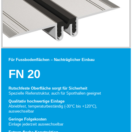
Für Fussbodenflächen – Nachträglicher Einbau
FN 20
Rutschfeste Oberfläche sorgt für Sicherheit
Spezielle Riefenstruktur, auch für Sporthallen geeignet
Qualitativ hochwertige Einlage
Abriebfest, temperaturbeständig (-30°C bis +120°C),
auswechselbar
Geringe Folgekosten
Einlage jederzeit auswechselbar