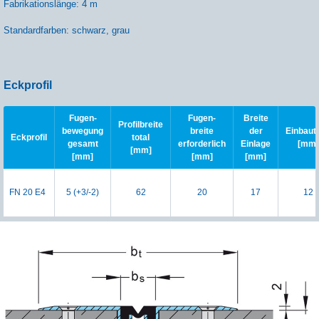
Fabrikationslänge: 4 m
Standardfarben: schwarz, grau
Eckprofil
Fugen-
Fugen-
Breite
Profilbreite
bewegung
breite
der
Einbauti
Eckprofil
total
gesamt
erforderlich
Einlage
[mm]
[mm]
[mm]
[mm]
[mm]
FN 20 E4
5 (+3/-2)
62
20
17
12