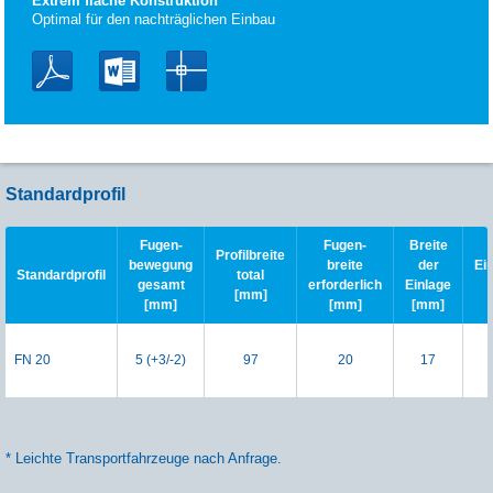
Extrem flache Konstruktion
Optimal für den nachträglichen Einbau
Standardprofil
Fugen-
Fugen-
Breite
Profilbreite
bewegung
breite
der
Ei
Standardprofil
total
gesamt
erforderlich
Einlage
[mm]
[mm]
[mm]
[mm]
FN 20
5 (+3/-2)
97
20
17
* Leichte Transportfahrzeuge nach Anfrage.