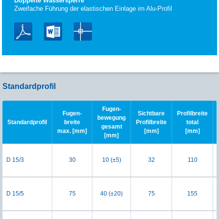
Doppelte Wassersperre
Zweifache Führung der elastischen Einlage im Alu-Profil
Standardprofil
Fugen-
Fugen-
Sichtbare
Profilbreite
bewegung
Standardprofil
breite
Profilbreite
total
gesamt
max. [mm]
[mm]
[mm]
[mm]
D 15/3
30
10 (±5)
32
110
D 15/5
75
40 (±20)
75
155