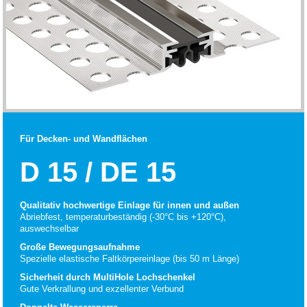
Für Decken- und Wandflächen
D 15 / DE 15
Qualitativ hochwertige Einlage für innen und außen
Abriebfest, temperaturbeständig (-30°C bis +120°C),
auswechselbar
Große Bewegungsaufnahme
Spezielle elastische Faltkörpereinlage (bis 50 m Länge)
Sicherheit durch MultiHole Lochschenkel
Gute Verkrallung und exzellenter Verbund