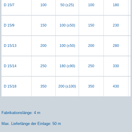
D 15/7
100
50 (±25)
100
180
D 15/9
150
100 (±50)
150
230
D 15/13
200
100 (±50)
200
280
D 15/14
250
180 (±90)
250
330
D 15/18
350
200 (±100)
350
430
Fabrikationslänge: 4 m
Max. Lieferlänge der Einlage: 50 m