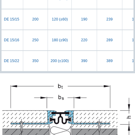
DE 15/15
200
120 (±60)
190
239
1
DE 15/16
250
180 (±90)
220
289
1
DE 15/22
350
200 (±100)
390
389
1