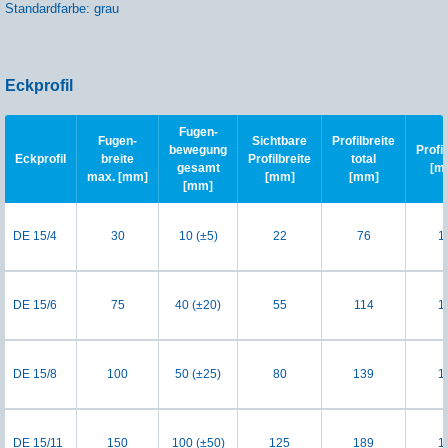
Standardfarbe: grau
Eckprofil
Fugen-
Fugen-
Sichtbare
Profilbreite
bewegung
Profi
Eckprofil
breite
Profilbreite
total
gesamt
[m
max. [mm]
[mm]
[mm]
[mm]
DE 15/4
30
10 (±5)
22
76
1
DE 15/6
75
40 (±20)
55
114
1
DE 15/8
100
50 (±25)
80
139
1
DE 15/11
150
100 (±50)
125
189
1