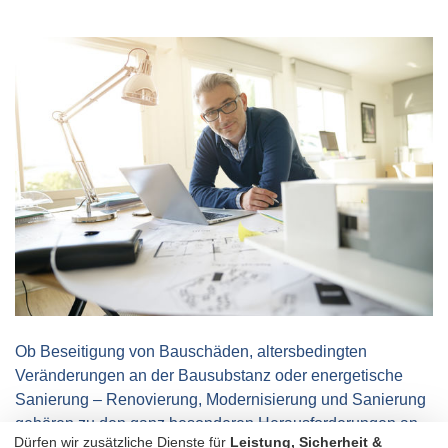
Ob Beseitigung von Bauschäden, altersbedingten
Veränderungen an der Bausubstanz oder energetische
Sanierung – Renovierung, Modernisierung und Sanierung
gehören zu den ganz besonderen Herausforderungen an
Dürfen wir zusätzliche Dienste für
Leistung, Sicherheit &
Planer, Architekten und Bau-Ausführende.