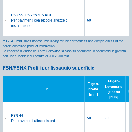
FS 255 / FS 295 / FS 410
Per pavimenti con piccole altezze di
60
installazione
MIGUA GmbH does not assume liability for the correctness and completeness of the
herein contained product information.
La capacità di carico dei carrelli elevatori si basa su pneumatici o pneumatici in gomma
con una superficie di contatto di 200 x 200 mm.
FSN/FSNX Profili per fissaggio superficie
Fugen-
Fugen-
bewegung
it
breite
gesamt
Ü
[mm]
[mm]
FSN 46
50
20
Per pavimenti ultraresistenti