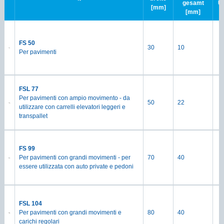
gesamt
Ü
[mm]
[mm]
FS 50
30
10
Per pavimenti
FSL 77
Per pavimenti con ampio movimento - da
50
22
utilizzare con carrelli elevatori leggeri e
transpallet
FS 99
Per pavimenti con grandi movimenti - per
70
40
essere utilizzata con auto private e pedoni
FSL 104
Per pavimenti con grandi movimenti e
80
40
carichi regolari