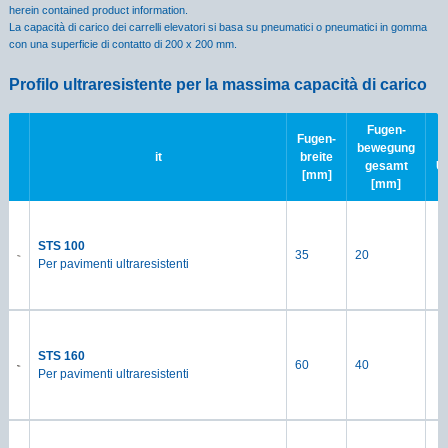
herein contained product information.
La capacità di carico dei carrelli elevatori si basa su pneumatici o pneumatici in gomma
con una superficie di contatto di 200 x 200 mm.
Profilo ultraresistente per la massima capacità di carico
Fugen-
Fugen-
bewegung
it
breite
gesamt
Ü
[mm]
[mm]
STS 100
35
20
Per pavimenti ultraresistenti
STS 160
60
40
Per pavimenti ultraresistenti