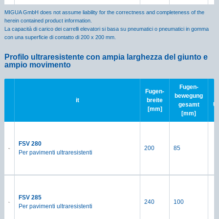
MIGUA GmbH does not assume liability for the correctness and completeness of the
herein contained product information.
La capacità di carico dei carrelli elevatori si basa su pneumatici o pneumatici in gomma
con una superficie di contatto di 200 x 200 mm.
Profilo ultraresistente con ampia larghezza del giunto e
ampio movimento
Fugen-
Fugen-
bewegung
it
breite
gesamt
Ü
[mm]
[mm]
FSV 280
200
85
Per pavimenti ultraresistenti
FSV 285
240
100
Per pavimenti ultraresistenti