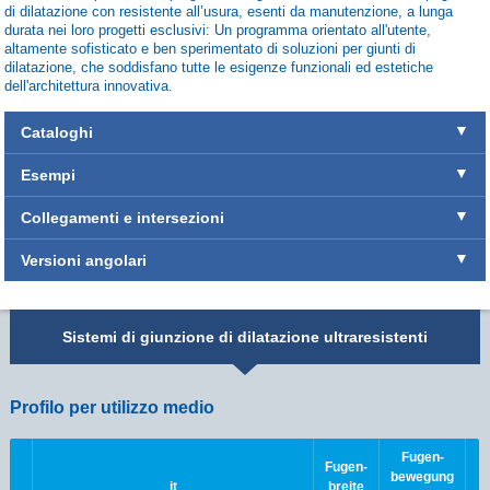
di dilatazione con resistente all’usura, esenti da manutenzione, a lunga
durata nei loro progetti esclusivi: Un programma orientato all'utente,
altamente sofisticato e ben sperimentato di soluzioni per giunti di
dilatazione, che soddisfano tutte le esigenze funzionali ed estetiche
dell'architettura innovativa.
Cataloghi
Esempi
Collegamenti e intersezioni
Versioni angolari
Sistemi di giunzione di dilatazione ultraresistenti
Profilo per utilizzo medio
Fugen-
Fugen-
bewegung
it
breite