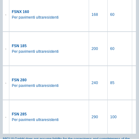
FSNX 160
168
60
Per pavimenti ultraresistenti
FSN 185
200
60
Per pavimenti ultraresistenti
FSN 280
240
85
Per pavimenti ultraresistenti
FSN 285
290
100
Per pavimenti ultraresistenti
MIGUA GmbH does not assume liability for the correctness and completeness of the