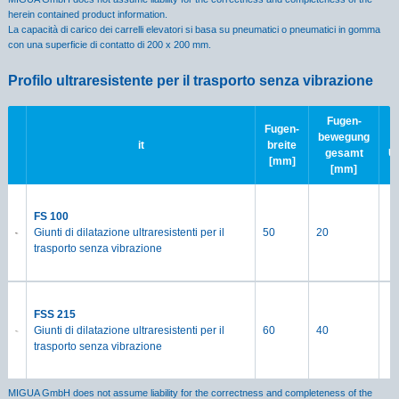
herein contained product information.
La capacità di carico dei carrelli elevatori si basa su pneumatici o pneumatici in gomma
con una superficie di contatto di 200 x 200 mm.
Profilo ultraresistente per il trasporto senza vibrazione
Fugen-
Fugen-
bewegung
it
breite
gesamt
Ü
[mm]
[mm]
FS 100
Giunti di dilatazione ultraresistenti per il
50
20
trasporto senza vibrazione
FSS 215
Giunti di dilatazione ultraresistenti per il
60
40
trasporto senza vibrazione
MIGUA GmbH does not assume liability for the correctness and completeness of the