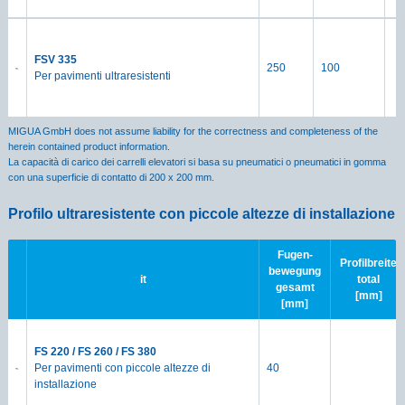
FSV 335
250
100
Per pavimenti ultraresistenti
MIGUA GmbH does not assume liability for the correctness and completeness of the
herein contained product information.
La capacità di carico dei carrelli elevatori si basa su pneumatici o pneumatici in gomma
con una superficie di contatto di 200 x 200 mm.
Profilo ultraresistente con piccole altezze di installazione
Fugen-
Profilbreite
bewegung
it
total
gesamt
[mm]
[mm]
FS 220 / FS 260 / FS 380
Per pavimenti con piccole altezze di
40
installazione