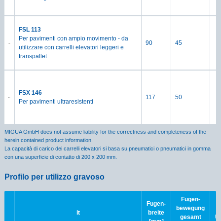
FSL 113
Per pavimenti con ampio movimento - da
90
45
utilizzare con carrelli elevatori leggeri e
transpallet
FSX 146
117
50
Per pavimenti ultraresistenti
MIGUA GmbH does not assume liability for the correctness and completeness of the
herein contained product information.
La capacità di carico dei carrelli elevatori si basa su pneumatici o pneumatici in gomma
con una superficie di contatto di 200 x 200 mm.
Profilo per utilizzo gravoso
Fugen-
Fugen-
bewegung
it
breite
gesamt
Ü