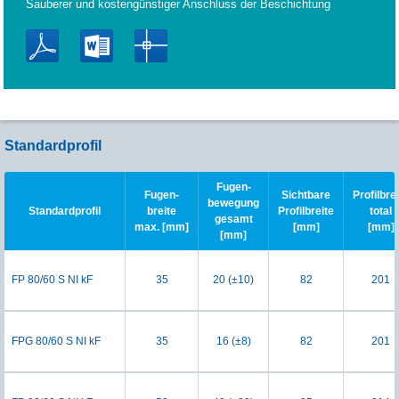
Sauberer und kostengünstiger Anschluss der Beschichtung
Standardprofil
Fugen-
Fugen-
Sichtbare
Profilbre
bewegung
Standardprofil
breite
Profilbreite
total
gesamt
max. [mm]
[mm]
[mm]
[mm]
FP 80/60 S NI kF
35
20 (±10)
82
201
FPG 80/60 S NI kF
35
16 (±8)
82
201