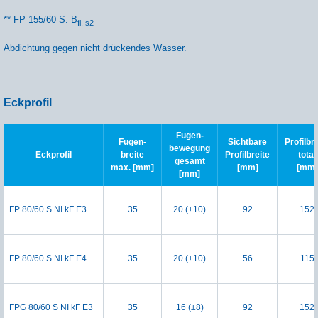
** FP 155/60 S: B
fl, s2
Abdichtung gegen nicht drückendes Wasser.
Eckprofil
Fugen-
Fugen-
Sichtbare
Profilbr
bewegung
Eckprofil
breite
Profilbreite
total
gesamt
max. [mm]
[mm]
[mm]
[mm]
FP 80/60 S NI kF E3
35
20 (±10)
92
152
FP 80/60 S NI kF E4
35
20 (±10)
56
115
FPG 80/60 S NI kF E3
35
16 (±8)
92
152