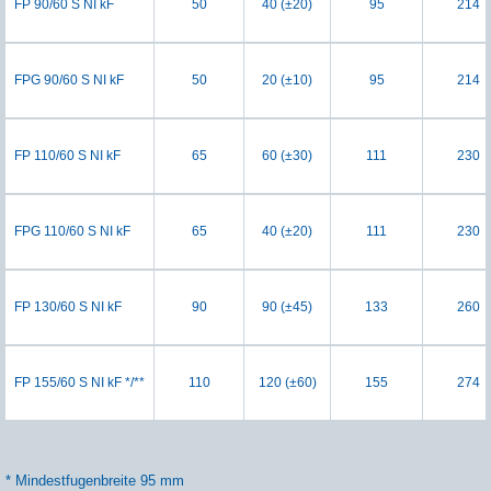
FP 90/60 S NI kF
50
40 (±20)
95
214
FPG 90/60 S NI kF
50
20 (±10)
95
214
FP 110/60 S NI kF
65
60 (±30)
111
230
FPG 110/60 S NI kF
65
40 (±20)
111
230
FP 130/60 S NI kF
90
90 (±45)
133
260
FP 155/60 S NI kF */**
110
120 (±60)
155
274
* Mindestfugenbreite 95 mm