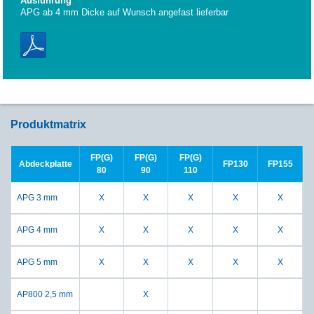
Ausführung
APG ab 4 mm Dicke auf Wunsch angefast lieferbar
Produktmatrix
FP(G)
FP(G)
FP(G)
Abdeckplatte
FP130
FP155
80
90
110
APG 3 mm
X
X
X
X
X
APG 4 mm
X
X
X
X
X
APG 5 mm
X
X
X
X
X
AP800 2,5 mm
X