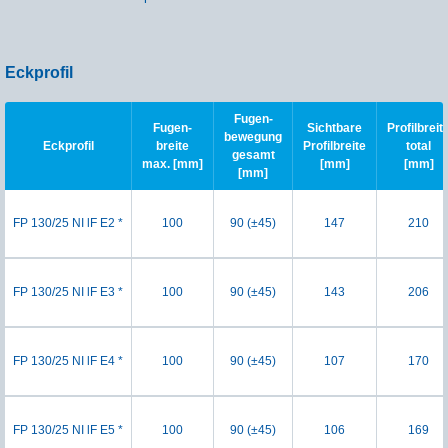
Eckprofil
Fugen-
Fugen-
Sichtbare
Profilbreit
bewegung
Eckprofil
breite
Profilbreite
total
gesamt
max. [mm]
[mm]
[mm]
[mm]
FP 130/25 NI lF E2 *
100
90 (±45)
147
210
FP 130/25 NI lF E3 *
100
90 (±45)
143
206
FP 130/25 NI lF E4 *
100
90 (±45)
107
170
FP 130/25 NI lF E5 *
100
90 (±45)
106
169