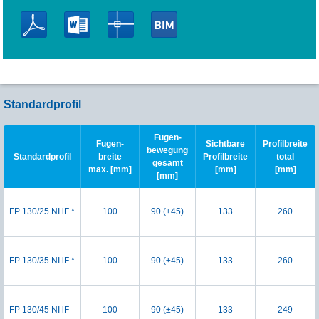
Standardprofil
Fugen-
Fugen-
Sichtbare
Profilbreite
bewegung
Standardprofil
breite
Profilbreite
total
gesamt
max. [mm]
[mm]
[mm]
[mm]
FP 130/25 NI lF *
100
90 (±45)
133
260
FP 130/35 NI lF *
100
90 (±45)
133
260
FP 130/45 NI lF
100
90 (±45)
133
249