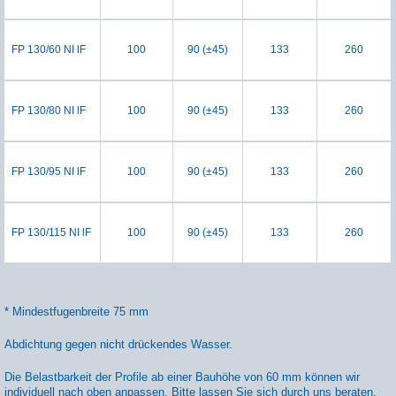
FP 130/60 NI lF
100
90 (±45)
133
260
FP 130/80 NI lF
100
90 (±45)
133
260
FP 130/95 NI lF
100
90 (±45)
133
260
FP 130/115 NI lF
100
90 (±45)
133
260
* Mindestfugenbreite 75 mm
Abdichtung gegen nicht drückendes Wasser.
Die Belastbarkeit der Profile ab einer Bauhöhe von 60 mm können wir
individuell nach oben anpassen. Bitte lassen Sie sich durch uns beraten.