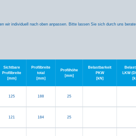
n wir individuell nach oben anpassen. Bitte lassen Sie sich durch uns berate
Sichtbare
Profilbreite
Belastbarkeit
Belast
Profilhöhe
Profilbreite
total
PKW
LKW (DI
[mm]
[mm]
[mm]
[kN]
[k
125
188
25
121
184
25