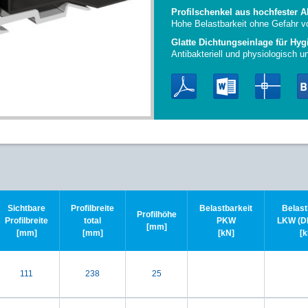
Profilschenkel aus hochfester 
Hohe Belastbarkeit ohne Gefahr v
Glatte Dichtungseinlage für Hyg
Antibakteriell und physiologisch u
Sichtbare
Profilbreite
Belastbarkeit
Belast
Profilhöhe
Profilbreite
total
PKW
LKW (DI
[mm]
[mm]
[mm]
[kN]
[k
111
238
25