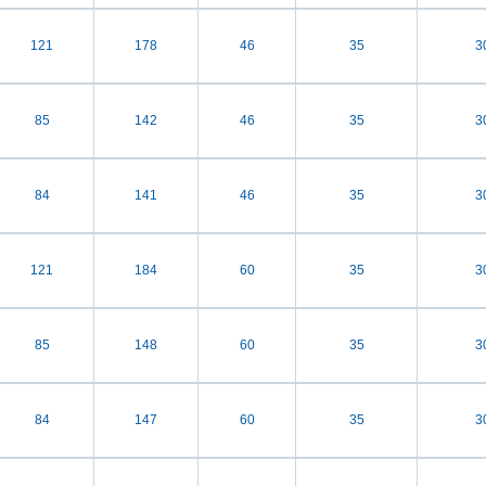
121
178
46
35
3
85
142
46
35
3
84
141
46
35
3
121
184
60
35
3
85
148
60
35
3
84
147
60
35
3