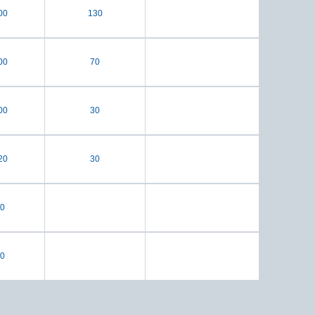
00
130
00
70
00
30
20
30
0
0