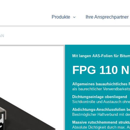
Produkte
Ihre Ansprechpartner
AN
Mit langen AAS-Folien für Bitu
FPG 110 NI
Allgemeines bauaufsichtliches 
als baurechtlicher Verwendbarkei
Dichtungseinlage obenliegend
Sichtkontrolle und Austausch oh
Abdichtungs-Anschlussfolien be
Bestmöglicher Haftverbund mit de
Massive rutschhemmend struktu
Absolute Dichtigkeit durch max. 