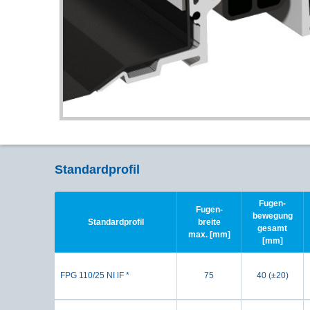
Standardprofil
Fugen-
Fugen-
bewegung
Standardprofil
breite
gesamt
max. [mm]
[mm]
FPG 110/25 NI lF *
75
40 (±20)