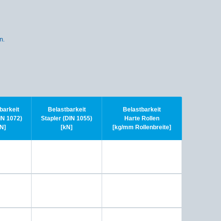
n.
barkeit
Belastbarkeit
Belastbarkeit
N 1072)
Stapler (DIN 1055)
Harte Rollen
N]
[kN]
[kg/mm Rollenbreite]