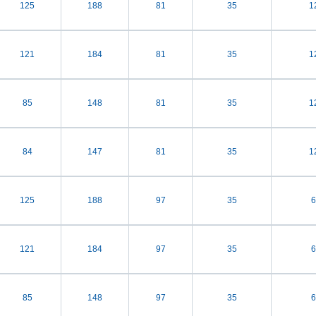
125
188
81
35
1
121
184
81
35
1
85
148
81
35
1
84
147
81
35
1
125
188
97
35
6
121
184
97
35
6
85
148
97
35
6