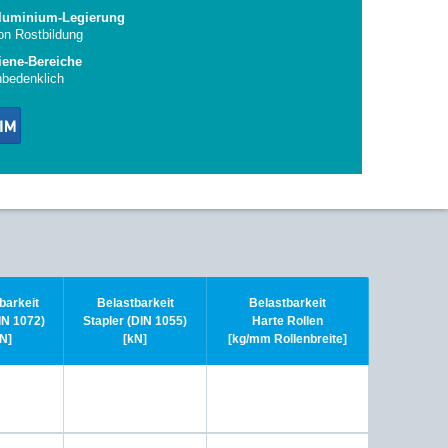
Aluminium-Legierung
on Rostbildung
iene-Bereiche
nbedenklich
barkeit
Belastbarkeit
Belastbarkeit
N 1072)
Stapler (DIN 1055)
Harte Rollen
N]
[kN]
[kg/mm Rollenbreite]