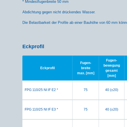
* Mindestfugenbreite 50 mm
Abdichtung gegen nicht drückendes Wasser.
Die Belastbarkeit der Profile ab einer Bauhöhe von 60 mm könne
Eckprofil
Fugen-
Fugen-
bewegung
Eckprofil
breite
gesamt
max. [mm]
[mm]
FPG 110/25 NI lF E2 *
75
40 (±20)
FPG 110/25 NI lF E3 *
75
40 (±20)