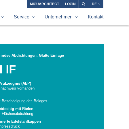
MIGUARCHITECT
LOGIN
DE
Service
Unternehmen
Kontakt
minöse Abdichtungen. Glatte Einlage
 lF
Prüfzeugnis (AbP)
tsnachweis vorhanden
ne Beschädigung des Belages
idseitig mit Riefen
r Flächenabdichtung
rierte Edelstahlkappen
Anpressdruck