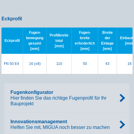
Eckprofil
Fugen-
Fugen-
Breite
Profilbreite
bewegung
breite
der
Einbauti
Eckprofil
total
gesamt
erforderlich
Einlage
[mm]
[mm]
[mm]
[mm]
[mm]
FN 50 E4
16 (±8)
110
50
43
16
Fugenkonfigurator
Hier finden Sie das richtige Fugenprofil für Ihr
Bauprojekt
Innovationsmanagement
Helfen Sie mit, MIGUA noch besser zu machen