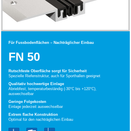
Für Fussbodenflächen – Nachträglicher Einbau
FN 50
Rutschfeste Oberfläche sorgt für Sicherheit
Spezielle Riefenstruktur, auch für Sporthallen geeignet
Qualitativ hochwertige Einlage
Abriebfest, temperaturbeständig (-30°C bis +120°C),
auswechselbar
Geringe Folgekosten
Einlage jederzeit auswechselbar
Extrem flache Konstruktion
Optimal für den nachträglichen Einbau