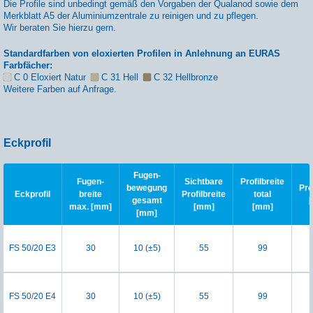
Die Profile sind unbedingt gemäß den Vorgaben der Qualanod sowie dem
Merkblatt A5 der Aluminiumzentrale zu reinigen und zu pflegen.
Wir beraten Sie hierzu gern.
Standardfarben von eloxierten Profilen in Anlehnung an EURAS
Farbfächer:
C 0 Eloxiert Natur
C 31 Hell
C 32 Hellbronze
Weitere Farben auf Anfrage.
Eckprofil
Fugen-
Fugen-
Sichtbare
Profilbreite
bewegung
Pro
Eckprofil
breite
Profilbreite
total
gesamt
max. [mm]
[mm]
[mm]
[mm]
FS 50/20 E3
30
10 (±5)
55
99
FS 50/20 E4
30
10 (±5)
55
99