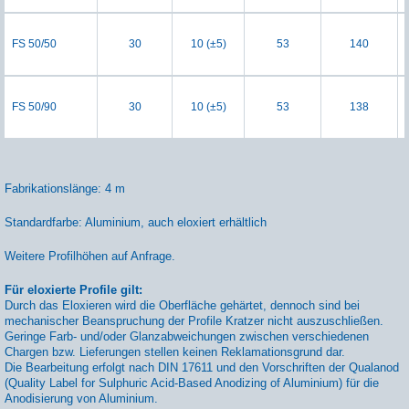
FS 50/50
30
10 (±5)
53
140
FS 50/90
30
10 (±5)
53
138
Fabrikationslänge: 4 m
Standardfarbe: Aluminium, auch eloxiert erhältlich
Weitere Profilhöhen auf Anfrage.
Für eloxierte Profile gilt:
Durch das Eloxieren wird die Oberfläche gehärtet, dennoch sind bei
mechanischer Beanspruchung der Profile Kratzer nicht auszuschließen.
Geringe Farb- und/oder Glanzabweichungen zwischen verschiedenen
Chargen bzw. Lieferungen stellen keinen Reklamationsgrund dar.
Die Bearbeitung erfolgt nach DIN 17611 und den Vorschriften der Qualanod
(Quality Label for Sulphuric Acid-Based Anodizing of Aluminium) für die
Anodisierung von Aluminium.