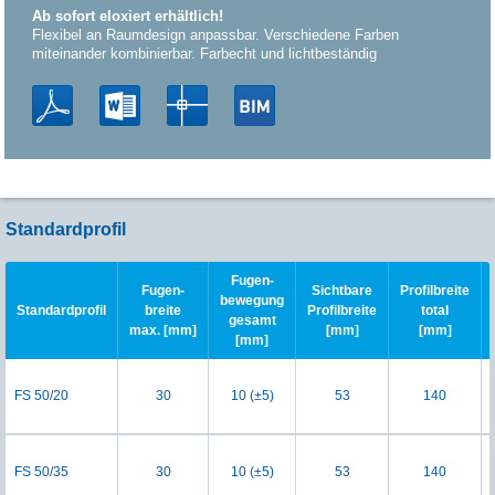
Ab sofort eloxiert erhältlich!
Flexibel an Raumdesign anpassbar. Verschiedene Farben
miteinander kombinierbar. Farbecht und lichtbeständig
Standardprofil
Fugen-
Fugen-
Sichtbare
Profilbreite
bewegung
Standardprofil
breite
Profilbreite
total
gesamt
max. [mm]
[mm]
[mm]
[mm]
FS 50/20
30
10 (±5)
53
140
FS 50/35
30
10 (±5)
53
140